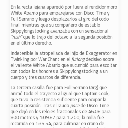
En la recta lejana apareció por fuera el rendidor moro
White Abarrio para emparejarse con Disco Time y
Full Serrano y luego desplazarlos al giro del codo
final, mientras que su compañero de establo
Skippylongstocking avanzaba con un sensacional
“rush”
que lo trajo del octavo a la segunda posición
en el último derecho.
Indetenible la atropellada del hijo de Exaggerator en
Twinkling por War Chant en el
furlong
decisivo sobre
el valiente White Abarrio que sucumbió para escoltar
con todos los honores a Skippylongstocking a un
cuerpo y tres cuartos de diferencia.
La tercera casilla fue para Full Serrano (Arg) que
animó todo el trayecto al igual que Captain Cook,
que tuvo la resistencia suficiente para ocupar la
cuarta posición. Tras el raudo
pace
de Disco Time
que dejó en los relojes fraccionales de 46.08 para
800 metros y 1:09.87 para 1,200, la milla fue
recorrida en 1:35.54, para culminar en crono de