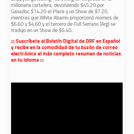
millonaria cartelera, devolviendo $45.20 por
Ganador, $14.20 el Place y un Show de $7.20,
mientras que White Abarrio proporcionó momios de
$6.60 y $4.60 y el tercero de Full Serrano (Arg) se
tradujo en un Show de $6.40.
::: Suscríbete al Boletín Digital de DRF en Español
y recibe en la comodidad de tu buzón de correo
electrónico el más completo resumen de noticias
en tu idioma :::