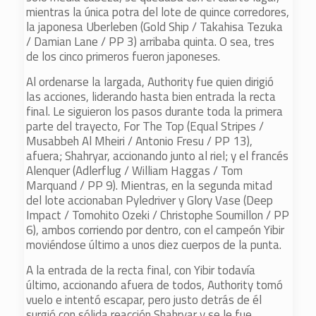
mientras la única potra del lote de quince corredores,
la japonesa Uberleben (Gold Ship / Takahisa Tezuka
/ Damian Lane / PP 3) arribaba quinta. O sea, tres
de los cinco primeros fueron japoneses.
Al ordenarse la largada, Authority fue quien dirigió
las acciones, liderando hasta bien entrada la recta
final. Le siguieron los pasos durante toda la primera
parte del trayecto, For The Top (Equal Stripes /
Musabbeh Al Mheiri / Antonio Fresu / PP 13),
afuera; Shahryar, accionando junto al riel; y el francés
Alenquer (Adlerflug / William Haggas / Tom
Marquand / PP 9). Mientras, en la segunda mitad
del lote accionaban Pyledriver y Glory Vase (Deep
Impact / Tomohito Ozeki / Christophe Soumillon / PP
6), ambos corriendo por dentro, con el campeón Yibir
moviéndose último a unos diez cuerpos de la punta.
A la entrada de la recta final, con Yibir todavía
último, accionando afuera de todos, Authority tomó
vuelo e intentó escapar, pero justo detrás de él
surgió con sólida reacción Shahryar y se le fue