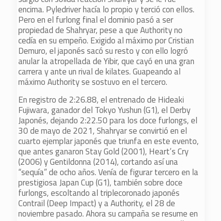
encima. Pyledriver hacía lo propio y terció con ellos.
Pero en el furlong final el dominio pasó a ser
propiedad de Shahryar, pese a que Authority no
cedía en su empeño. Exigido al máximo por Cristian
Demuro, el japonés sacó su resto y con ello logró
anular la atropellada de Yibir, que cayó en una gran
carrera y ante un rival de kilates. Guapeando al
máximo Authority se sostuvo en el tercero.
En registro de 2:26.88, el entrenado de Hideaki
Fujiwara, ganador del Tokyo Yushun (G1), el Derby
Japonés, dejando 2:22.50 para los doce furlongs, el
30 de mayo de 2021, Shahryar se convirtió en el
cuarto ejemplar japonés que triunfa en este evento,
que antes ganaron Stay Gold (2001), Heart’s Cry
(2006) y Gentildonna (2014), cortando así una
“sequía” de ocho años. Venía de figurar tercero en la
prestigiosa Japan Cup (G1), también sobre doce
furlongs, escoltando al triplecoronado japonés
Contrail (Deep Impact) y a Authority, el 28 de
noviembre pasado. Ahora su campaña se resume en