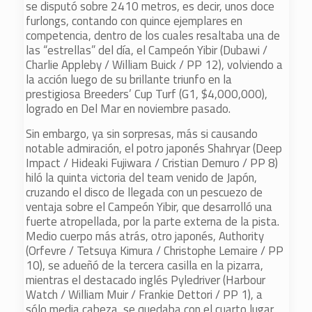
se disputó sobre 2410 metros, es decir, unos doce
furlongs, contando con quince ejemplares en
competencia, dentro de los cuales resaltaba una de
las “estrellas” del día, el Campeón Yibir (Dubawi /
Charlie Appleby / William Buick / PP 12), volviendo a
la acción luego de su brillante triunfo en la
prestigiosa Breeders’ Cup Turf (G1, $4,000,000),
logrado en Del Mar en noviembre pasado.
Sin embargo, ya sin sorpresas, más si causando
notable admiración, el potro japonés Shahryar (Deep
Impact / Hideaki Fujiwara / Cristian Demuro / PP 8)
hiló la quinta victoria del team venido de Japón,
cruzando el disco de llegada con un pescuezo de
ventaja sobre el Campeón Yibir, que desarrolló una
fuerte atropellada, por la parte externa de la pista.
Medio cuerpo más atrás, otro japonés, Authority
(Orfevre / Tetsuya Kimura / Christophe Lemaire / PP
10), se adueñó de la tercera casilla en la pizarra,
mientras el destacado inglés Pyledriver (Harbour
Watch / William Muir / Frankie Dettori / PP 1), a
sólo media cabeza, se quedaba con el cuarto lugar,