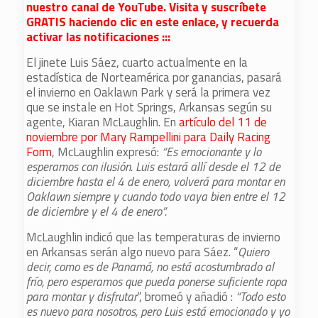
nuestro canal de YouTube. Visita y suscríbete
GRATIS haciendo clic en este enlace, y recuerda
activar las notificaciones :::
El jinete Luis Sáez, cuarto actualmente en la
estadística de Norteamérica por ganancias, pasará
el invierno en Oaklawn Park y será la primera vez
que se instale en Hot Springs, Arkansas según su
agente, Kiaran McLaughlin. En
artículo del 11 de
noviembre por Mary Rampellini para Daily Racing
Form
, McLaughlin expresó:
“Es emocionante y lo
esperamos con ilusión. Luis estará allí desde el 12 de
diciembre hasta el 4 de enero, volverá para montar en
Oaklawn siempre y cuando todo vaya bien entre el 12
de diciembre y el 4 de enero”.
McLaughlin indicó que las temperaturas de invierno
en Arkansas serán algo nuevo para Sáez. “
Quiero
decir, como es de Panamá, no está acostumbrado al
frío, pero esperamos que pueda ponerse suficiente ropa
para montar y disfrutar
“, bromeó y añadió :
“Todo esto
es nuevo para nosotros, pero Luis está emocionado y yo