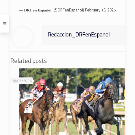
— 𝐃𝐑𝐅 𝐞𝐧 𝐄𝐬𝐩𝐚𝐧̃𝐨𝐥 (@DRFenEspanol)
February 16, 2025
Redaccion_DRFenEspanol
Related posts
08/08/2026