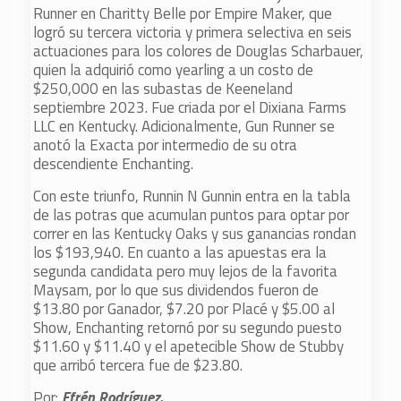
Runner en Charitty Belle por Empire Maker, que
logró su tercera victoria y primera selectiva en seis
actuaciones para los colores de Douglas Scharbauer,
quien la adquirió como yearling a un costo de
$250,000 en las subastas de Keeneland
septiembre 2023. Fue criada por el Dixiana Farms
LLC en Kentucky. Adicionalmente, Gun Runner se
anotó la Exacta por intermedio de su otra
descendiente Enchanting.
Con este triunfo, Runnin N Gunnin entra en la tabla
de las potras que acumulan puntos para optar por
correr en las Kentucky Oaks y sus ganancias rondan
los $193,940. En cuanto a las apuestas era la
segunda candidata pero muy lejos de la favorita
Maysam, por lo que sus dividendos fueron de
$13.80 por Ganador, $7.20 por Placé y $5.00 al
Show, Enchanting retornó por su segundo puesto
$11.60 y $11.40 y el apetecible Show de Stubby
que arribó tercera fue de $23.80.
Por:
Efrén Rodríguez.