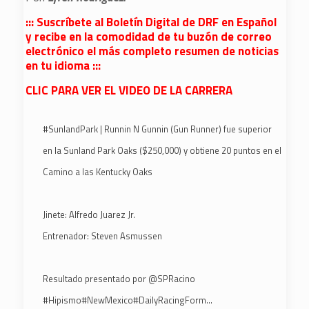
::: Suscríbete al Boletín Digital de DRF en Español
y recibe en la comodidad de tu buzón de correo
electrónico el más completo resumen de noticias
en tu idioma :::
CLIC PARA VER EL VIDEO DE LA CARRERA
#SunlandPark
| Runnin N Gunnin (Gun Runner) fue superior
en la Sunland Park Oaks ($250,000) y obtiene 20 puntos en el
Camino a las Kentucky Oaks
Jinete: Alfredo Juarez Jr.
Entrenador: Steven Asmussen
Resultado presentado por
@SPRacino
#Hipismo
#NewMexico
#DailyRacingForm
…