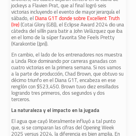
jockeys a Flavien Prat, que al final logró seis
victorias incluyendo el evento de mayor jerarquía el
sábado, el
Diana G1T donde sobre Excellent Truth
(Ire)
(Cotai Glory (GB)), el Eclipse Award 2024 dio una
cátedra del sillín para batir a John Velázquez que iba
en el lomo de la súper favorita She Feels Pretty
(Karakontie (Jpn)).
En cambio, el lado de los entrenadores nos muestra
a Linda Rice dominando por carreras ganadas con
cuatro victorias en la primera semana. Si nos vamos
a la parte de producción, Chad Brown, que obtuvo su
décimo triunfo en el Diana G1T, encabeza en ese
renglón con $523,450. Brown tuvo diez ensillados
logrando tres primeros, dos segundos y dos
terceros.
La naturaleza y el impacto en la jugada
El agua que cayó literalmente influyó a tal punto
que, si se comparan las cifras del Opening Week
2025 versus 2024, la diferencia es bien amplia. En