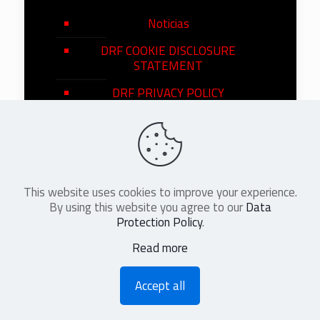
Noticias
DRF COOKIE DISCLOSURE
STATEMENT
DRF PRIVACY POLICY
This website uses cookies to improve your experience.
©
2026
DRF en Español. All Rights
By using this website you agree to our
Data
Reserved
Protection Policy
.
Read more
Accept all