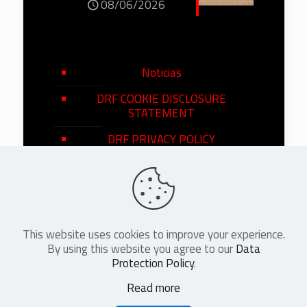
08/06/2026
Noticias
DRF COOKIE DISCLOSURE
STATEMENT
DRF PRIVACY POLICY
This website uses cookies to improve your experience.
©
2026
DRF en Español. All Rights
By using this website you agree to our
Data
Reserved
Protection Policy
.
Read more