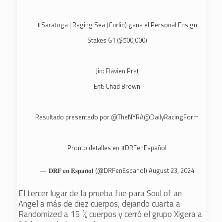
#Saratoga
| Raging Sea (Curlin) gana el Personal Ensign
Stakes G1 ($500,000)
Jin: Flavien Prat
Ent: Chad Brown
Resultado presentado por
@TheNYRA
@DailyRacingForm
Pronto detalles en
#DRFenEspañol
— 𝐃𝐑𝐅 𝐞𝐧 𝐄𝐬𝐩𝐚𝐧̃𝐨𝐥 (@DRFenEspanol)
August 23, 2024
El tercer lugar de la prueba fue para Soul of an
Angel a más de diez cuerpos, dejando cuarta a
Randomized a 15 ¼ cuerpos y cerró el grupo Xigera a