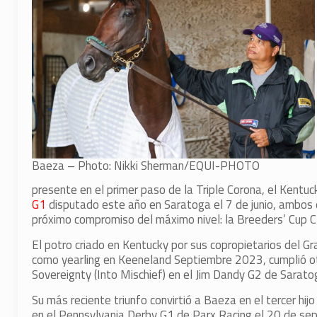
Baeza – Photo: Nikki Sherman/EQUI-PHOTO
presente en el primer paso de la Triple Corona, el Kentuc
G1
disputado este año en Saratoga el 7 de junio, ambos 
próximo compromiso del máximo nivel: la Breeders’ Cup Cl
El potro criado en Kentucky por sus copropietarios del 
como yearling en Keeneland Septiembre 2023, cumplió ot
Sovereignty (Into Mischief) en el Jim Dandy G2 de Sarato
Su más reciente triunfo convirtió a Baeza en el tercer h
en el Pennsylvania Derby G1 de Parx Racing el 20 de se