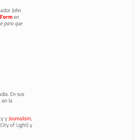
nador John
g Form
en
ce para que
dia. En sus
 en la
ty y
Journalism
,
City of Light) y