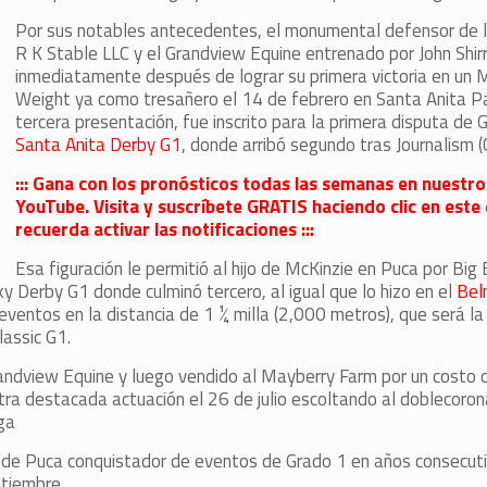
Por sus notables antecedentes, el monumental defensor de l
R K Stable LLC y el Grandview Equine entrenado por John Shir
inmediatamente después de lograr su primera victoria en un 
Weight ya como tresañero el 14 de febrero en Santa Anita Pa
tercera presentación, fue inscrito para la primera disputa de 
Santa Anita Derby G1
, donde arribó segundo tras Journalism (Cu
::: Gana con los pronósticos todas las semanas en nuestro
YouTube. Visita y suscríbete GRATIS haciendo clic en este 
recuerda activar las notificaciones :::
Esa figuración le permitió al hijo de McKinzie en Puca por Big
ky Derby G1 donde culminó tercero, al igual que lo hizo en el
Bel
eventos en la distancia de 1 ¼ milla (2,000 metros), que será l
assic G1.
Grandview Equine y luego vendido al Mayberry Farm por un cost
ra destacada actuación el 26 de julio escoltando al doblecoro
ga
ijo de Puca conquistador de eventos de Grado 1 en años consecuti
ptiembre.