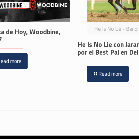
He Is No Lie - Beno
ta de Hoy, Woodbine,
7
He Is No Lie con Jara
por el Best Pal en De
Read more
Read more