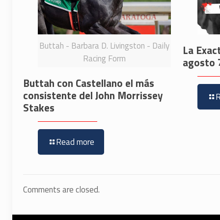
Buttah - Barbara D. Livingston - Daily
La Exac
Racing Form
agosto 
Buttah con Castellano el más
consistente del John Morrissey
Stakes
Read more
Comments are closed.