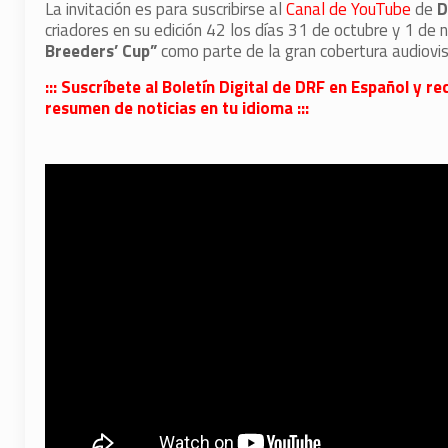
La invitación es para suscribirse al
Canal de YouTube
de
D
criadores en su edición 42 los días 31 de octubre y 1 de n
Breeders’ Cup”
como parte de la gran cobertura audiovisu
::: Suscríbete al Boletín Digital de DRF en Español y
resumen de noticias en tu idioma :::