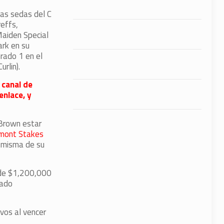
as sedas del C
reffs,
Maiden Special
rk en su
Grado 1 en el
rlin).
 canal de
enlace, y
 Brown estar
mont Stakes
a misma de su
o de $1,200,000
nado
vos al vencer