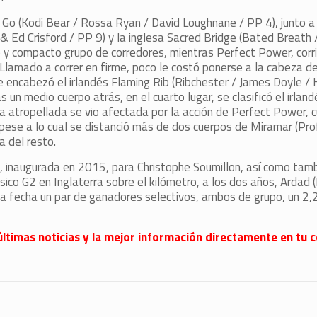
s Go (Kodi Bear / Rossa Ryan / David Loughnane / PP 4), junto a 
& Ed Crisford / PP 9) y la inglesa Sacred Bridge (Bated Breath 
o y compacto grupo de corredores, mientras Perfect Power, corr
 Llamado a correr en firme, poco le costó ponerse a la cabeza de
ue encabezó el irlandés Flaming Rib (Ribchester / James Doyle /
s un medio cuerpo atrás, en el cuarto lugar, se clasificó el irl
a atropellada se vio afectada por la acción de Perfect Power, 
pese a lo cual se distanció más de dos cuerpos de Miramar (Prof
a del resto.
, inaugurada en 2015, para Christophe Soumillon, así como tamb
sico G2 en Inglaterra sobre el kilómetro, a los dos años, Ardad (
la fecha un par de ganadores selectivos, ambos de grupo, un 2,
últimas noticias y la mejor información directamente en tu c