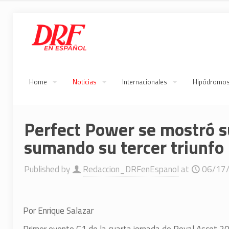
Home
Noticias
Internacionales
Hipódromo
Perfect Power se mostró 
sumando su tercer triunfo
Published by
Redaccion_DRFenEspanol
at
06/17
Por Enrique Salazar