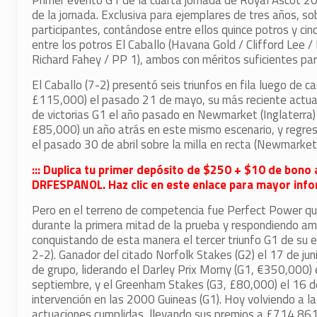
Primer evento G1 de la cuarta jornada de Royal Ascot 
de la jornada. Exclusiva para ejemplares de tres años, so
participantes, contándose entre ellos quince potros y ci
entre los potros El Caballo (Havana Gold / Clifford Lee /
Richard Fahey / PP 1), ambos con méritos suficientes par
El Caballo (7-2) presentó seis triunfos en fila luego de 
£115,000) el pasado 21 de mayo, su más reciente actuaci
de victorias G1 el año pasado en Newmarket (Inglaterra) 
£85,000) un año atrás en este mismo escenario, y regre
el pasado 30 de abril sobre la milla en recta (Newmarket)
::: Duplica tu primer depósito de $250 + $10 de bono 
DRFESPANOL. Haz clic en este enlace para mayor infor
Pero en el terreno de competencia fue Perfect Power quie
durante la primera mitad de la prueba y respondiendo amp
conquistando de esta manera el tercer triunfo G1 de su 
2-2). Ganador del citado Norfolk Stakes (G2) el 17 de jun
de grupo, liderando el Darley Prix Morny (G1, €350,000)
septiembre, y el Greenham Stakes (G3, £80,000) el 16 de
intervención en las 2000 Guineas (G1). Hoy volviendo a la
actuaciones cumplidas, llevando sus premios a £714,861