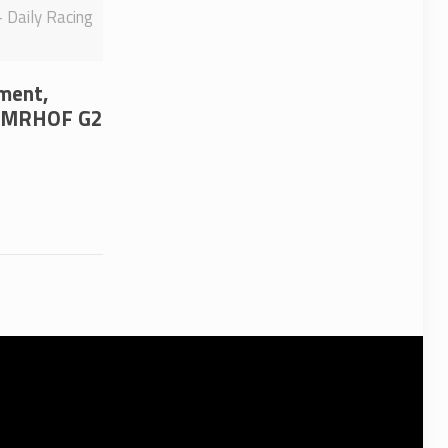
- Daily Racing
ement,
l NMRHOF G2