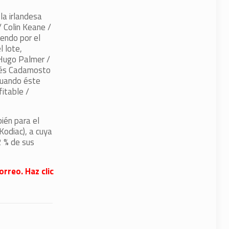
la irlandesa
/ Colin Keane /
iendo por el
l lote,
 Hugo Palmer /
andés Cadamosto
cuando éste
itable /
ién para el
Kodiac), a cuya
2 % de sus
orreo. Haz clic