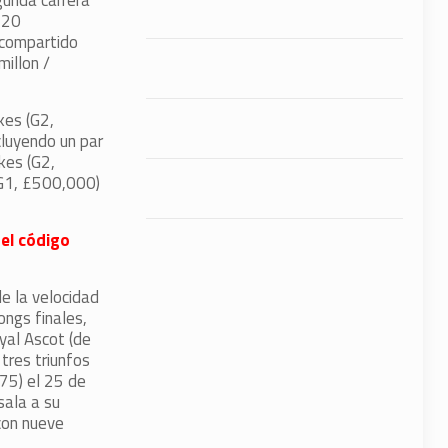
unda carrera
 20
 compartido
millon /
kes (G2,
cluyendo un par
kes (G2,
(G1, £500,000)
 el código
e la velocidad
ongs finales,
yal Ascot (de
tres triunfos
75) el 25 de
sala a su
 con nueve