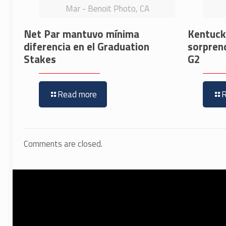
Mar - Benoit Photo, CA
Net Par mantuvo mínima
Kentucky
diferencia en el Graduation
sorpren
Stakes
G2
Read more
Comments are closed.