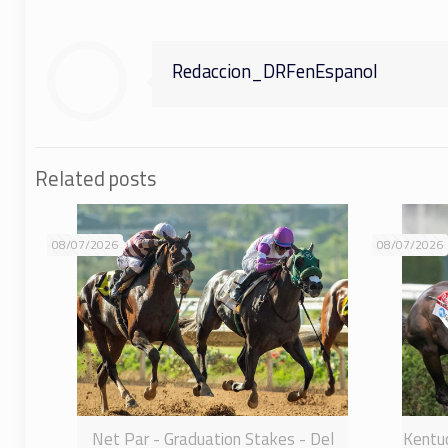
Redaccion_DRFenEspanol
Related posts
08/07/2026
08/07/2026
Net Par - Graduation Stakes - Del
Kentuc