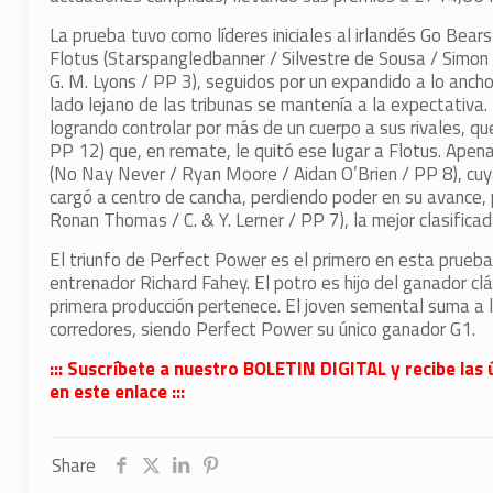
La prueba tuvo como líderes iniciales al irlandés Go Bear
Flotus (Starspangledbanner / Silvestre de Sousa / Simon 
G. M. Lyons / PP 3), seguidos por un expandido a lo anch
lado lejano de las tribunas se mantenía a la expectativa.
logrando controlar por más de un cuerpo a sus rivales, q
PP 12) que, en remate, le quitó ese lugar a Flotus. Apena
(No Nay Never / Ryan Moore / Aidan O’Brien / PP 8), cuy
cargó a centro de cancha, perdiendo poder en su avance, 
Ronan Thomas / C. & Y. Lerner / PP 7), la mejor clasificad
El triunfo de Perfect Power es el primero en esta prueba
entrenador Richard Fahey. El potro es hijo del ganador clá
primera producción pertenece. El joven semental suma a 
corredores, siendo Perfect Power su único ganador G1.
::: Suscríbete a nuestro BOLETIN DIGITAL y recibe las 
en este enlace :::
Share