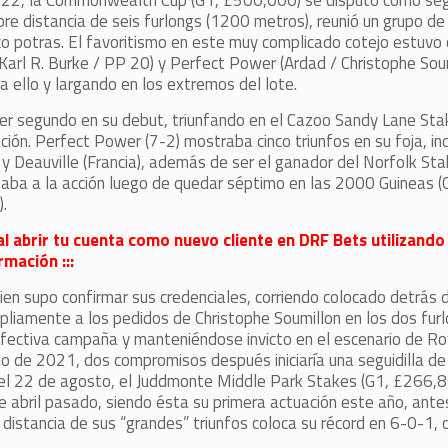
2022, la Commonwealth Cup (G1, £500,000) se disputó como seg
bre distancia de seis furlongs (1200 metros), reunió un grupo de
nco potras. El favoritismo en este muy complicado cotejo estuvo
 Karl R. Burke / PP 20) y Perfect Power (Ardad / Christophe Sou
a ello y largando en los extremos del lote.
caer segundo en su debut, triunfando en el Cazoo Sandy Lane Sta
ón. Perfect Power (7-2) mostraba cinco triunfos en su foja, in
y Deauville (Francia), además de ser el ganador del Norfolk Sta
saba a la acción luego de quedar séptimo en las 2000 Guineas 
.
al abrir tu cuenta como nuevo cliente en DRF Bets utilizando
mación :::
n supo confirmar sus credenciales, corriendo colocado detrás d
liamente a los pedidos de Christophe Soumillon en los dos furl
efectiva campaña y manteniéndose invicto en el escenario de Ro
io de 2021, dos compromisos después iniciaría una seguidilla de 
 el 22 de agosto, el Juddmonte Middle Park Stakes (G1, £266,8
 abril pasado, siendo ésta su primera actuación este año, ante
 distancia de sus “grandes” triunfos coloca su récord en 6-0-1,
.