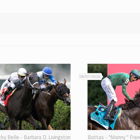
08/07/2026
ky Belle - Barbara D. Livingston
Bottas - "Manny " Franc