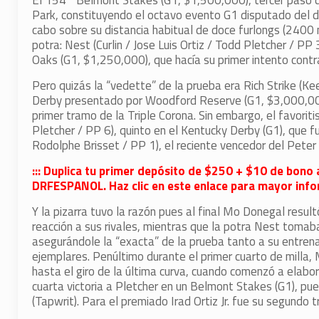
El 154° Belmont Stakes (G1, $1,500,000), tercer paso de
Park, constituyendo el octavo evento G1 disputado del d
cabo sobre su distancia habitual de doce furlongs (2400 
potra: Nest (Curlin / Jose Luis Ortiz / Todd Pletcher / 
Oaks (G1, $1,250,000), que hacía su primer intento contr
Pero quizás la “vedette” de la prueba era Rich Strike (Ke
Derby presentado por Woodford Reserve (G1, $3,000,000) 
primer tramo de la Triple Corona. Sin embargo, el favorit
Pletcher / PP 6), quinto en el Kentucky Derby (G1), que f
Rodolphe Brisset / PP 1), el reciente vencedor del Pete
::: Duplica tu primer depósito de $250 + $10 de bono 
DRFESPANOL. Haz clic en este enlace para mayor infor
Y la pizarra tuvo la razón pues al final Mo Donegal resul
reacción a sus rivales, mientras que la potra Nest tomaba
asegurándole la “exacta” de la prueba tanto a su entrena
ejemplares. Penúltimo durante el primer cuarto de milla, 
hasta el giro de la última curva, cuando comenzó a elabora
cuarta victoria a Pletcher en un Belmont Stakes (G1), pu
(Tapwrit). Para el premiado Irad Ortiz Jr. fue su segundo 