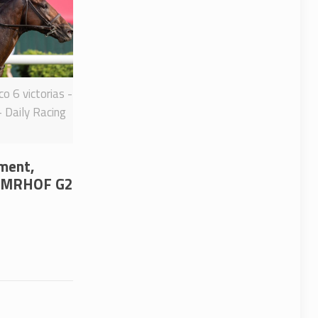
o 6 victorias -
- Daily Racing
ement,
l NMRHOF G2