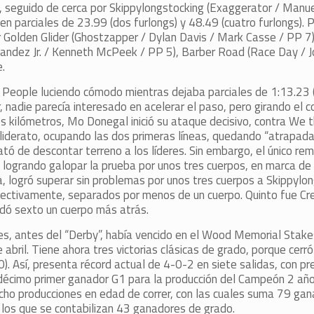
, seguido de cerca por Skippylongstocking (Exaggerator / Manue
 en parciales de 23.99 (dos furlongs) y 48.49 (cuatro furlongs). 
r Golden Glider (Ghostzapper / Dylan Davis / Mark Casse / PP 7
rnandez Jr. / Kenneth McPeek / PP 5), Barber Road (Race Day / J
e.
e People luciendo cómodo mientras dejaba parciales de 1:13.23 (
, nadie parecía interesado en acelerar el paso, pero girando el co
dos kilómetros, Mo Donegal inició su ataque decisivo, contra We 
 liderato, ocupando las dos primeras líneas, quedando “atrapad
ató de descontar terreno a los líderes. Sin embargo, el único re
, logrando galopar la prueba por unos tres cuerpos, en marca de
ra, logró superar sin problemas por unos tres cuerpos a Skippylo
pectivamente, separados por menos de un cuerpo. Quinto fue Cre
uedó sexto un cuerpo más atrás.
s, antes del “Derby”, había vencido en el Wood Memorial Stak
abril. Tiene ahora tres victorias clásicas de grado, porque cer
. Así, presenta récord actual de 4-0-2 en siete salidas, con pr
décimo primer ganador G1 para la producción del Campeón 2 año
ocho producciones en edad de correr, con las cuales suma 79 ga
re los que se contabilizan 43 ganadores de grado.