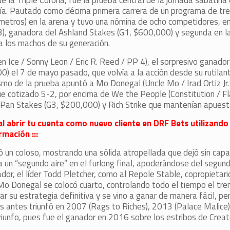
 la Triple Corona, fue la prueba central de la jornada sabatin
ía. Pautado como décima primera carrera de un programa de trec
metros) en la arena y tuvo una nómina de ocho competidores, en
PP 3), ganadora del Ashland Stakes (G1, $600,000) y segunda en 
a los machos de su generación.
en Ice / Sonny Leon / Eric R. Reed / PP 4), el sorpresivo ganado
el 7 de mayo pasado, que volvía a la acción desde su rutilante
ismo de la prueba apuntó a Mo Donegal (Uncle Mo / Irad Ortiz Jr.
ue cotizado 5-2, por encima de We the People (Constitution / Fl
r Pan Stakes (G3, $200,000) y Rich Strike que mantenían apuest
al abrir tu cuenta como nuevo cliente en DRF Bets utilizando
mación :::
tó un coloso, mostrando una sólida atropellada que dejó sin cap
 un “segundo aire” en el furlong final, apoderándose del segund
dor, el líder Todd Pletcher, como al Repole Stable, copropieta
Mo Donegal se colocó cuarto, controlando todo el tiempo el tren
r su estrategia definitiva y se vino a ganar de manera fácil, pe
es antes triunfó en 2007 (Rags to Riches), 2013 (Palace Malice
triunfo, pues fue el ganador en 2016 sobre los estribos de Creato