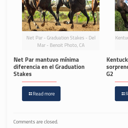
Net Par - Graduation Stakes - Del
Kentuc
Mar - Benoit Photo, CA
Net Par mantuvo mínima
Kentucky
diferencia en el Graduation
sorpren
Stakes
G2
Read more
Comments are closed.