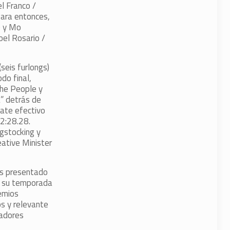
l Franco /
Para entonces,
) y Mo
oel Rosario /
seis furlongs)
do final,
the People y
a” detrás de
mate efectivo
 2:28.28.
ngstocking y
ative Minister
es presentado
ró su temporada
emios
s y relevante
nadores