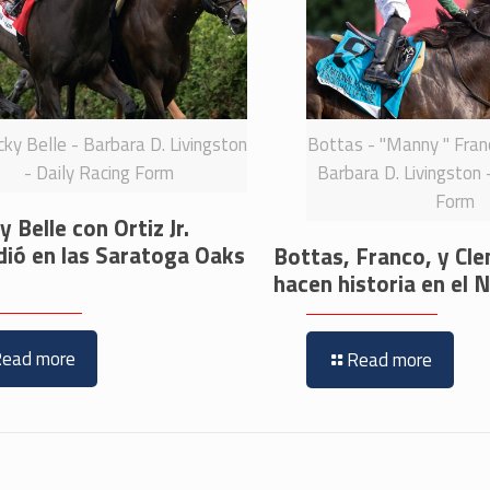
ky Belle - Barbara D. Livingston
Bottas - "Manny " Franc
- Daily Racing Form
Barbara D. Livingston 
Form
 Belle con Ortiz Jr.
dió en las Saratoga Oaks
Bottas, Franco, y Cl
hacen historia en e
Read more
Read more