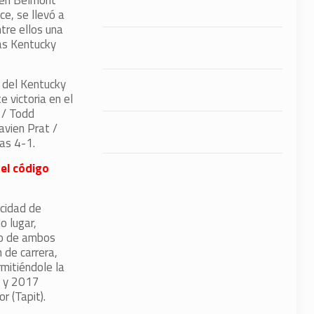
a en Belmont
e, se llevó a
tre ellos una
las Kentucky
r del Kentucky
 victoria en el
 / Todd
avien Prat /
as 4-1.
 el código
acidad de
o lugar,
rio de ambos
 de carrera,
rmitiéndole la
) y 2017
r (Tapit).