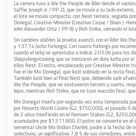
La carrera tuvo a We the People de líder desde el vamos
Saffie Joseph Jr. / PP 2), que se movía a su lado externo,
el lote se movía compacto, con Nest tercera, seguida po
Donegal, Creative Minister (Creative Cause / Brian J. He
John Alexander Ortiz / PP 8) y Rich Strike, cerrando el lot
Sin cambios visibles la prueba avanzó, con el líder We th
y 1:37.74 (ocho furlongs). Con cuatro furlongs por recorrer
cuando el reloj se aprestaba a indicar 2:03.06 para los 
Skippylongstocking que se trenzaron en dura lucha por el
ellos Nest. El resto, encabezado por Creative Minister tr
fue el de Mo Donegal, que lució sobrado en la recta final
También lució bien al final Nest que, debiendo salir afue
We the People, que se sostuvieron tercero y cuarto, res
lejos, mientras Rich Strike, que no tuvo reacción final, q
Mo Donegal triunfa por segunda vez esta temporada pue
por Resorts World Casino (G2, $750,000), el pasado 9 de 
de 2 años triunfando en el Remsen Stakes (G2, $250,000)
acumulados por $1,511,800. El potro se convierte en el 
semental Uncle Mo (Indian Charlie), padre a la fecha de 
selectivos, un significativo 7,8 % de sus corredores, ent