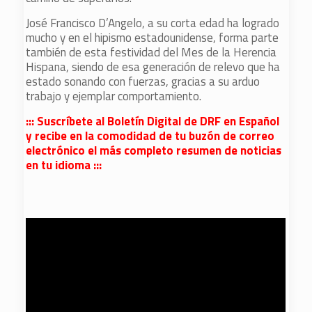
José Francisco D’Angelo, a su corta edad ha logrado
mucho y en el hipismo estadounidense, forma parte
también de esta festividad del Mes de la Herencia
Hispana, siendo de esa generación de relevo que ha
estado sonando con fuerzas, gracias a su arduo
trabajo y ejemplar comportamiento.
::: Suscríbete al Boletín Digital de DRF en Español
y recibe en la comodidad de tu buzón de correo
electrónico el más completo resumen de noticias
en tu idioma :::