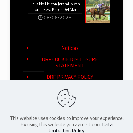
He Is No Lie con Jaramillo van
por el Best Pal en Del Mar
08/06/2026
Noticias
DRF COOKIE DISCLOSURE
STATEMENT
DRF PRIVACY POLICY
This website uses cookies to improve your experience.
©
2026
DRF en Español. All Rights
By using this website you agree to our
Data
Reserved
Protection Policy
.