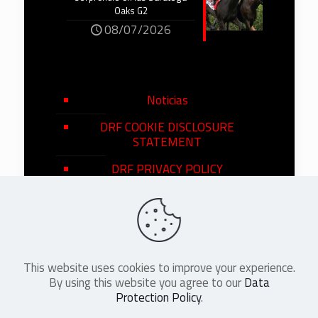
Oaks G2
08/07/2026
Noticias
DRF COOKIE DISCLOSURE
STATEMENT
DRF PRIVACY POLICY
This website uses cookies to improve your experience.
©
2026
DRF en Español. All Rights
By using this website you agree to our
Data
Reserved
Protection Policy
.