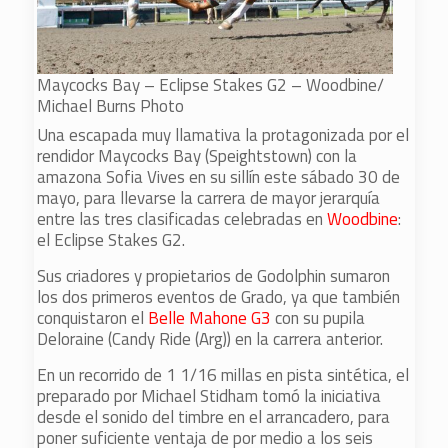
Maycocks Bay – Eclipse Stakes G2 – Woodbine/
Michael Burns Photo
Una escapada muy llamativa la protagonizada por el
rendidor Maycocks Bay (Speightstown) con la
amazona Sofia Vives en su sillín este sábado 30 de
mayo, para llevarse la carrera de mayor jerarquía
entre las tres clasificadas celebradas en
Woodbine
:
el Eclipse Stakes G2.
Sus criadores y propietarios de Godolphin sumaron
los dos primeros eventos de Grado, ya que también
conquistaron el
Belle Mahone G3
con su pupila
Deloraine (Candy Ride (Arg)) en la carrera anterior.
En un recorrido de 1 1/16 millas en pista sintética, el
preparado por Michael Stidham tomó la iniciativa
desde el sonido del timbre en el arrancadero, para
poner suficiente ventaja de por medio a los seis