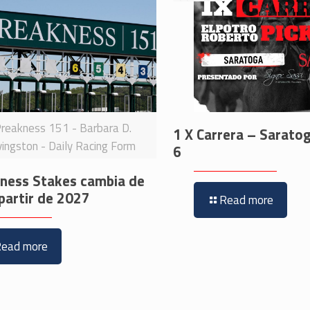
reakness 151 - Barbara D.
1 X Carrera – Sarato
vingston - Daily Racing Form
6
kness Stakes cambia de
partir de 2027
Read more
Read more