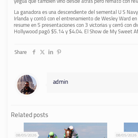
yegua que también vino desde atrás pero remató con relati
La ganadora es una descendiente del semental U S Navy F
Irlanda y contó con el entrenamiento de Wesley Ward en
resume en 5 presentaciones con 3 victorias y cerró con d
Hollywood pagó $5.14 y $4.04. El Show de My Sweet Aff
Share
admin
Related posts
08/05/2026
08/05/2026