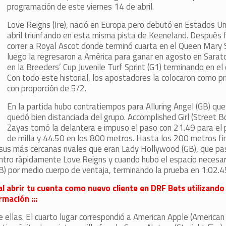
programación de este viernes 14 de abril.
Love Reigns (Ire), nació en Europa pero debutó en Estados Un
abril triunfando en esta misma pista de Keeneland. Después 
correr a Royal Ascot donde terminó cuarta en el Queen Mary 
luego la regresaron a América para ganar en agosto en Sarato
en la Breeders’ Cup Juvenile Turf Sprint (G1) terminando en el
Con todo este historial, los apostadores la colocaron como pr
con proporción de 5/2.
En la partida hubo contratiempos para Alluring Angel (GB) que
quedó bien distanciada del grupo. Accomplished Girl (Street B
Zayas tomó la delantera e impuso el paso con 21.49 para el 
de milla y 44.50 en los 800 metros. Hasta los 200 metros fi
n sus más cercanas rivales que eran Lady Hollywood (GB), que pa
ntro rápidamente Love Reigns y cuando hubo el espacio necesari
) por medio cuerpo de ventaja, terminando la prueba en 1:02.4
al abrir tu cuenta como nuevo cliente en DRF Bets utilizando
mación :::
 ellas. El cuarto lugar correspondió a American Apple (American