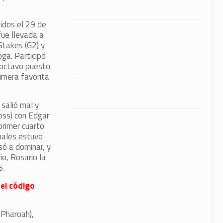
idos el 29 de
fue llevada a
Stakes (G2) y
ga. Participó
 octavo puesto.
imera favorita
 salió mal y
oss) con Edgar
primer cuarto
nales estuvo
só a dominar, y
o, Rosario la
5.
 el código
 Pharoah),