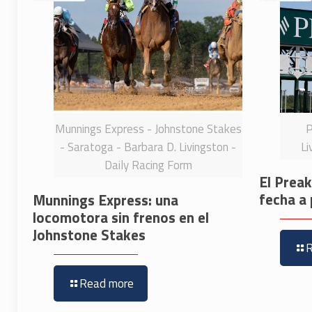
Munnings Express - Johnstone Stakes
P
- Saratoga - Barbara D. Livingston -
Li
Daily Racing Form
El Prea
fecha a 
Munnings Express: una
locomotora sin frenos en el
Johnstone Stakes
Read more