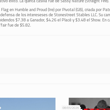
vo éxito. La quinta casilla fue de Sassy Nature (Straight Fire).
lag en Humble and Proud (Ire) por Pivotal (GB), criada por Pat
 defensa de los intereseses de Stonestreet Stables LLC. Su c
ividendos $7.38 a Ganador, $4.26 el Placé y $3.48 el Show. En 
air fue de $5.82.
08/05/2026