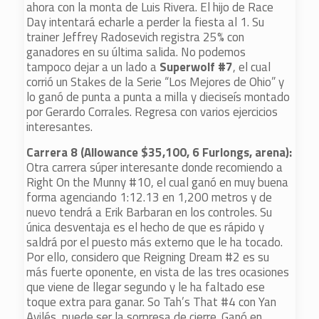
ahora con la monta de Luis Rivera. El hijo de Race
Day intentará echarle a perder la fiesta al 1. Su
trainer Jeffrey Radosevich registra 25% con
ganadores en su última salida. No podemos
tampoco dejar a un lado a
Superwolf #7
, el cual
corrió un Stakes de la Serie “Los Mejores de Ohio” y
lo ganó de punta a punta a milla y dieciseís montado
por Gerardo Corrales. Regresa con varios ejercicios
interesantes.
Carrera 8 (Allowance $35,100, 6 Furlongs, arena):
Otra carrera súper interesante donde recomiendo a
Right On the Munny #10, el cual ganó en muy buena
forma agenciando 1:12.13 en 1,200 metros y de
nuevo tendrá a Erik Barbaran en los controles. Su
única desventaja es el hecho de que es rápido y
saldrá por el puesto más externo que le ha tocado.
Por ello, considero que Reigning Dream #2 es su
más fuerte oponente, en vista de las tres ocasiones
que viene de llegar segundo y le ha faltado ese
toque extra para ganar. So Tah’s That #4 con Yan
Avilés, puede ser la sorpresa de cierre. Ganó en