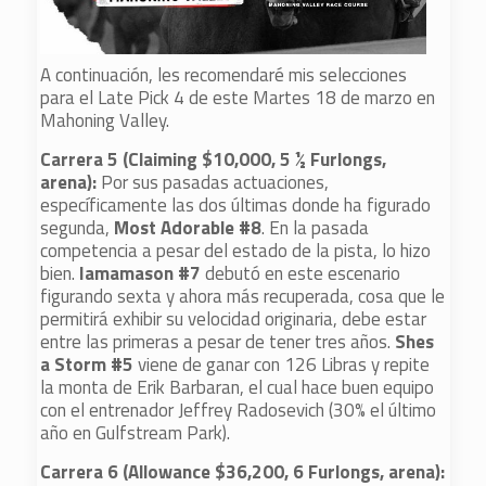
A continuación, les recomendaré mis selecciones
para el Late Pick 4 de este Martes 18 de marzo en
Mahoning Valley.
Carrera 5 (Claiming $10,000, 5 ½ Furlongs,
arena):
Por sus pasadas actuaciones,
específicamente las dos últimas donde ha figurado
segunda,
Most Adorable #8
. En la pasada
competencia a pesar del estado de la pista, lo hizo
bien.
Iamamason #7
debutó en este escenario
figurando sexta y ahora más recuperada, cosa que le
permitirá exhibir su velocidad originaria, debe estar
entre las primeras a pesar de tener tres años.
Shes
a Storm #5
viene de ganar con 126 Libras y repite
la monta de Erik Barbaran, el cual hace buen equipo
con el entrenador Jeffrey Radosevich (30% el último
año en Gulfstream Park).
Carrera 6 (Allowance $36,200, 6 Furlongs, arena):