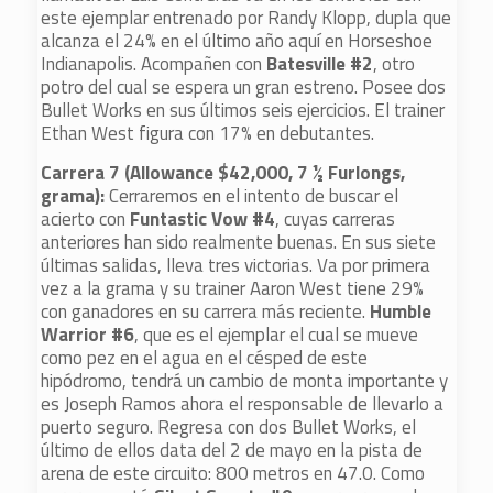
este ejemplar entrenado por Randy Klopp, dupla que
alcanza el 24% en el último año aquí en Horseshoe
Indianapolis. Acompañen con
Batesville #2
, otro
potro del cual se espera un gran estreno. Posee dos
Bullet Works en sus últimos seis ejercicios. El trainer
Ethan West figura con 17% en debutantes.
Carrera 7 (Allowance $42,000, 7 ½ Furlongs,
grama):
Cerraremos en el intento de buscar el
acierto con
Funtastic Vow #4
, cuyas carreras
anteriores han sido realmente buenas. En sus siete
últimas salidas, lleva tres victorias. Va por primera
vez a la grama y su trainer Aaron West tiene 29%
con ganadores en su carrera más reciente.
Humble
Warrior #6
, que es el ejemplar el cual se mueve
como pez en el agua en el césped de este
hipódromo, tendrá un cambio de monta importante y
es Joseph Ramos ahora el responsable de llevarlo a
puerto seguro. Regresa con dos Bullet Works, el
último de ellos data del 2 de mayo en la pista de
arena de este circuito: 800 metros en 47.0. Como