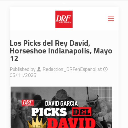
Los Picks del Rey David,
Horseshoe Indianapolis, Mayo
12
Published by
Redaccion_DRFenEspanol
at
05/11/2025