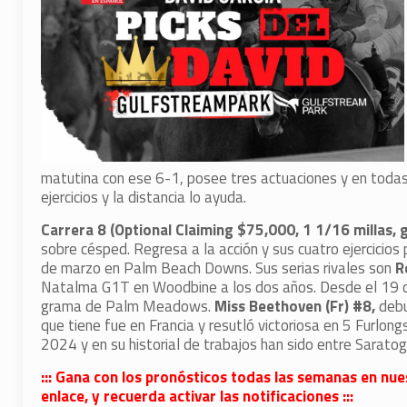
matutina con ese 6-1, posee tres actuaciones y en todas
ejercicios y la distancia lo ayuda.
Carrera 8 (Optional Claiming $75,000, 1 1/16 millas,
sobre césped. Regresa a la acción y sus cuatro ejercicios
de marzo en Palm Beach Downs. Sus serias rivales son
R
Natalma G1T en Woodbine a los dos años. Desde el 19 de f
grama de Palm Meadows.
Miss Beethoven (Fr) #8,
debu
que tiene fue en Francia y resutló victoriosa en 5 Furlon
2024 y en su historial de trabajos han sido entre Sarato
::: Gana con los pronósticos todas las semanas en nue
enlace, y recuerda activar las notificaciones :::