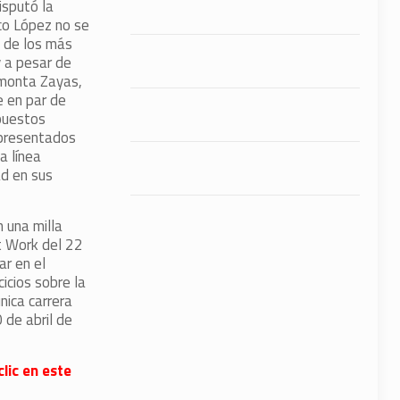
isputó la
co López no se
 de los más
y a pesar de
 monta Zayas,
e en par de
puestos
 presentados
a línea
ad en sus
 una milla
et Work del 22
ar en el
icios sobre la
nica carrera
 de abril de
lic en este