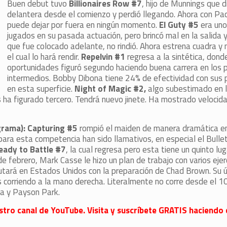
Buen debut tuvo
Billionaires Row #7
, hijo de Munnings que d
delantera desde el comienzo y perdió llegando. Ahora con Pa
puede dejar por fuera en ningún momento.
El Guty #5
era uno
jugados en su pasada actuación, pero brincó mal en la salida 
que fue colocado adelante, no rindió. Ahora estrena cuadra y
el cual lo hará rendir.
Repelvin #1
regresa a la sintética, dond
oportunidades figuró segundo haciendo buena carrera en los 
intermedios. Bobby Dibona tiene 24% de efectividad con sus
en esta superficie.
Night of Magic #2,
algo subestimado en l
 ha figurado tercero. Tendrá nuevo jinete. Ha mostrado velocid
 grama): Capturing #5
rompió el maiden de manera dramática en
 para esta competencia han sido llamativos, en especial el Bull
eady to Battle #7
, la cual regresa pero esta tiene un quinto lug
ebrero, Mark Casse le hizo un plan de trabajo con varios ejerc
tará en Estados Unidos con la preparación de Chad Brown. Su ú
gs corriendo a la mano derecha. Literalmente no corre desde el 10
ga y Payson Park.
stro canal de YouTube. Visita y suscríbete GRATIS haciendo c