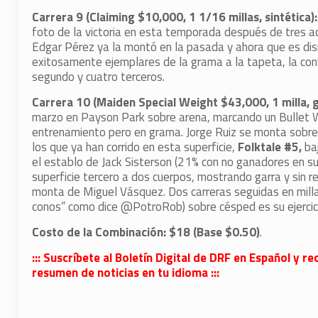
Carrera 9 (Claiming $10,000, 1 1/16 millas, sintétic
foto de la victoria en esta temporada después de tres ac
Edgar Pérez ya la montó en la pasada y ahora que es dis
exitosamente ejemplares de la grama a la tapeta, la con
segundo y cuatro terceros.
Carrera 10 (Maiden Special Weight $43,000, 1 milla,
marzo en Payson Park sobre arena, marcando un Bullet Wo
entrenamiento pero en grama. Jorge Ruiz se monta sobre 
los que ya han corrido en esta superficie,
Folktale #5,
baj
el establo de Jack Sisterson (21% con no ganadores en s
superficie tercero a dos cuerpos, mostrando garra y sin re
monta de Miguel Vásquez. Dos carreras seguidas en milla 
conos” como dice @PotroRob) sobre césped es su ejercici
Costo de la Combinación: $18 (Base $0.50)
.
::: Suscríbete al Boletín Digital de DRF en Español y
resumen de noticias en tu idioma :::