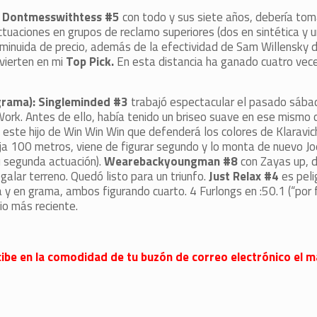
a): Dontmesswithtess #5
con todo y sus siete años, debería tom
tuaciones en grupos de reclamo superiores (dos en sintética y u
minuida de precio, además de la efectividad de Sam Willensky d
vierten en mi
Top Pick.
En esta distancia ha ganado cuatro vece
 grama): Singleminded #3
trabajó espectacular el pasado sába
rk. Antes de ello, había tenido un briseo suave en ese mismo 
este hijo de Win Win Win que defenderá los colores de Klaravic
a 100 metros, viene de figurar segundo y lo monta de nuevo J
u segunda actuación).
Wearebackyoungman #8
con Zayas up, 
galar terreno. Quedó listo para un triunfo.
Just Relax #4
es peli
y en grama, ambos figurando cuarto. 4 Furlongs en :50.1 (“por 
o más reciente.
 recibe en la comodidad de tu buzón de correo electrónico el