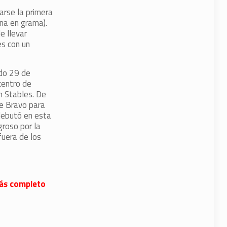
arse la primera
na en grama).
e llevar
s con un
do 29 de
centro de
h Stables. De
oe Bravo para
debutó en esta
groso por la
fuera de los
 más completo