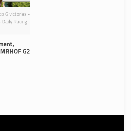
o 6 victorias -
- Daily Racing
ement,
l NMRHOF G2