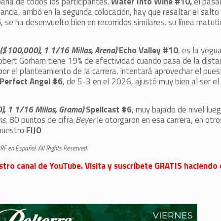
aña de todos los participantes.
Water Into Wine #10,
el pasa
ncia, arribó en la segunda colocación, hay que resaltar el salto 
6
, se ha desenvuelto bien en recorridos similares, su línea matuti
 ($100,000), 1 1/16 Millas, Arena)
Echo Valley #10
, es la yegu
obert Gorham tiene 19% de efectividad cuando pasa de la distan
or el planteamiento de la carrera, intentará aprovechar el pues
Perfect Angel #6
, de 5-3 en el 2026, ajustó muy bien al ser el 
), 1 1/16 Millas, Grama)
Spellcast #6
, muy bajado de nivel lue
ns
, 80 puntos de cifra
Beyer
le otorgaron en esa carrera, en otros
 nuestro
FIJO
F en Español. All Rights Reserved.
stro canal de YouTube. Visita y suscríbete GRATIS haciendo c