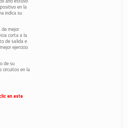
do año estuvo
positivo en la
na indica su
a de mejor
cia corta a la
to de salida e
mejor ejercicio
go de su
 circuitos en la
lic en este