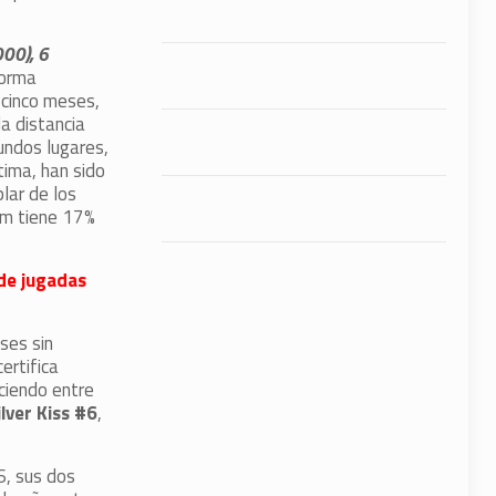
000), 6
forma
 cinco meses,
a distancia
undos lugares,
tima, han sido
plar de los
am tiene 17%
 de jugadas
ses sin
ertifica
ciendo entre
ilver Kiss #6
,
6, sus dos