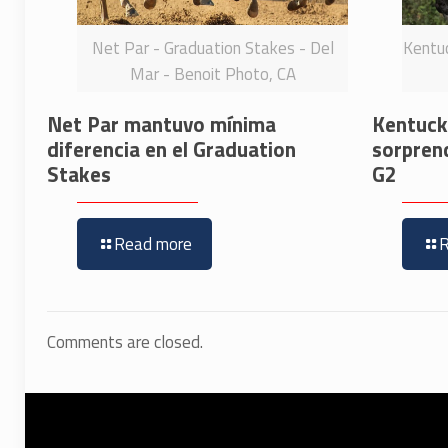
Net Par - Graduation Stakes - Del
Kentuc
Mar - Benoit Photo, CA
Net Par mantuvo mínima
Kentucky
diferencia en el Graduation
sorpren
Stakes
G2
Read more
Comments are closed.