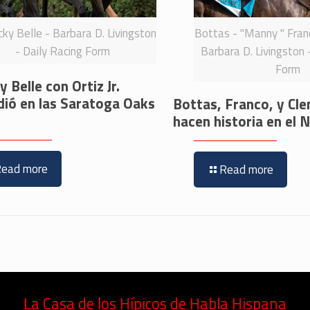
ky Belle - Barbara D. Livingston
Bottas - "Manny " Franc
- Daily Racing Form
Barbara D. Livingston 
Form
 Belle con Ortiz Jr.
dió en las Saratoga Oaks
Bottas, Franco, y Cl
hacen historia en e
Read more
Read more
La Casa de los Hípicos de Habla Hispana