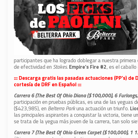
participantes que ha logrado doblegar a nuestra primera
de efectividad en
Stakes
.
Empire’s Fire #2
, es el caballo
::: Descarga gratis las pasadas actuaciones (PP’s) d
cortesía de DRF en Español :::
Carrera 6 (The Best Of Ohio Diana ($100,000), 6 Furlongs
participación en pruebas públicas, es una de las yeguas de 
($423,985), en
Belterra Park
una actuación un triunfo.
Lio
las principales aspirantes a conquistar la victoria, tien
se trata de la yegua más joven de la carrera, tan solo sie
Carrera 7 (The Best Of Ohio Green Carpet ($100,000), 1 