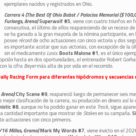
ejemplares nacidos y registrados en Ohio.
Carrera 4 (The Best Of Ohio Babst / Palacios Memorial ($100,
Furlongs, Arena)
Superwolf #5
, viene con cuatro triunfos en 
consecutiva, el último de ellos reapareciendo de un receso de
se ha ganado a la gran mayoría de la nómina participante, en l
posee
récord
de ocho actuaciones con cinco victoria y dos seg
es importante acotar que sus victorias, con excepción de la úl
sin el medicamento
Lasix
.
Boots Malone #1
, es el único ejem
 opción hasta en dos oportunidades, el entrenador Robert Gorh
 con la cifra
Beyer
más alta de por vida en el recorrido.
e Daily Racing Form para diferentes hipódromos y secuencias
, Arena)
City Scene #9
, reapareció luego de permanecer seis me
mejor clasificación de la carrera, su producción en dinero así lo c
nistic #8
, aunque no ha podido ganar en este
Track
, sigue apare
e una cantidad importante que mostrar de
Stakes
en su campaña.
S
te actuaciones con cinco primeros.
1/16 Millas, Grama)
Mark My Words #7
, viene invicto en el 202