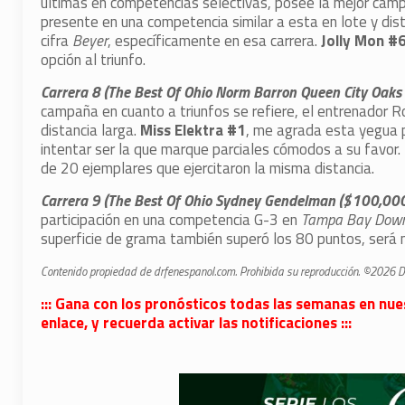
últimas en competencias selectivas, posee la mejor camp
presente en una competencia similar a esta en lote y dista
cifra
Beyer
,
específicamente en esa carrera.
Jolly Mon #
opción al triunfo.
Carrera 8 (The Best Of Ohio Norm Barron Queen City Oaks
campaña en cuanto a triunfos se refiere, el entrenador R
distancia larga.
Miss Elektra #1
, me agrada esta yegua p
intentar ser la que marque parciales cómodos a su favor.
de 20 ejemplares que ejercitaron la misma distancia.
Carrera 9 (The Best Of Ohio Sydney Gendelman ($100,000
participación en una competencia G-3 en
Tampa Bay Dow
superficie de grama también superó los 80 puntos, será
Contenido propiedad de drfenespanol.com. Prohibida su reproducción. ©2026 DR
::: Gana con los pronósticos todas las semanas en nue
enlace, y recuerda activar las notificaciones :::