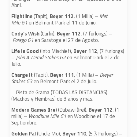
Abril.
Flightline
(Tapit),
Beyer 112
, (1 Milla) –
Met
Mile G1
en Belmont Park el 11 de Junio.
Cody’s Wish
(Curlin),
Beyer 112
, (7 furlongs) –
Forego G1
en Saratoga el 27 de Agosto.
Life Is Good
(Into Mischief),
Beyer 112
, (7 furlongs)
–
John A. Nerud Stakes G2
en Belmont Park el 2 de
Julio.
Charge It
(Tapit),
Beyer 111
, (1 Milla) –
Dwyer
Stakes G3
en Belmont Park el 2 de Julio.
– Pista de Grama (TODAS LAS DISTANCIAS) –
(Machos y Hembras) de 3 años y más.
Modern Games (Ire)
(Dubawi (Ire)),
Beyer 112
, (1
milla) –
Woodbine Mile G1
en Woodbine el 17 de
Septiembre.
Golden Pal
(Uncle Mo),
Beyer 110
, (5 ½ Furlongs) –