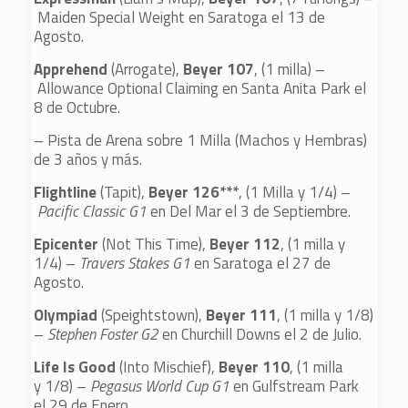
Maiden Special Weight en Saratoga el 13 de
Agosto.
Apprehend
(Arrogate),
Beyer 107
, (1 milla) –
Allowance Optional Claiming en Santa Anita Park el
8 de Octubre.
– Pista de Arena sobre 1 Milla (Machos y Hembras)
de 3 años y más.
Flightline
(Tapit),
Beyer 126***
, (1 Milla y 1/4) –
Pacific Classic G1
en Del Mar el 3 de Septiembre.
Epicenter
(Not This Time),
Beyer 112
, (1 milla y
1/4) –
Travers Stakes G1
en Saratoga el 27 de
Agosto.
Olympiad
(Speightstown),
Beyer 111
, (1 milla y 1/8)
–
Stephen Foster G2
en Churchill Downs el 2 de Julio.
Life Is Good
(Into Mischief),
Beyer 110
, (1 milla
y 1/8) –
Pegasus World Cup G1
en Gulfstream Park
el 29 de Enero.