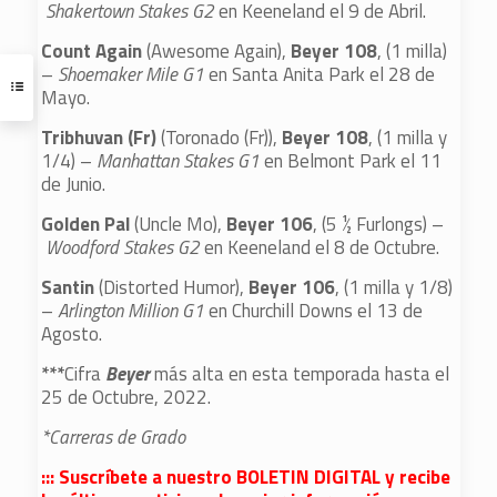
Shakertown Stakes G2
en Keeneland el 9 de Abril.
Count Again
(Awesome Again),
Beyer 108
, (1 milla)
–
Shoemaker Mile G1
en Santa Anita Park el 28 de
Mayo.
Tribhuvan (Fr)
(Toronado (Fr)),
Beyer 108
, (1 milla y
1/4) –
Manhattan Stakes G1
en Belmont Park el 11
de Junio.
Golden Pal
(Uncle Mo),
Beyer 106
, (5 ½ Furlongs) –
Woodford Stakes G2
en Keeneland el 8 de Octubre.
Santin
(Distorted Humor),
Beyer 106
, (1 milla y 1/8)
–
Arlington Million G1
en Churchill Downs el 13 de
Agosto.
***
Cifra
Beyer
más alta en esta temporada hasta el
25 de Octubre, 2022.
*Carreras de Grado
::: Suscríbete a nuestro BOLETIN DIGITAL y recibe