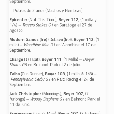
Septiembre.
– Potros de 3 años (Machos y Hembras)
Epicenter
(Not This Time),
Beyer 112
, (1 milla y
1/4) –
Travers Stakes G1
en Saratoga el 27 de
Agosto.
Modern Games (Ire)
(Dubawi (Ire)),
Beyer 112
, (1
milla) –
Woodbine Mile G1
en Woodbine el 17 de
Septiembre.
Charge It
(Tapit),
Beyer 111
, (1 Milla) –
Dwyer
Stakes G3
en Belmont Park el 2 de Julio.
Taiba
(Gun Runner),
Beyer 108
, (1 milla & 1/8) –
Pennsylvania Derby G1
en Parx Racing el 24 de
Septiembre.
Jack Christopher
(Munnings),
Beyer 107
, (7
furlongs) –
Woody Stephens G1
en Belmont Park el
11 de Junio.
Expressman
(Liam’s Map),
Beyer 107
, (7 furlongs) –