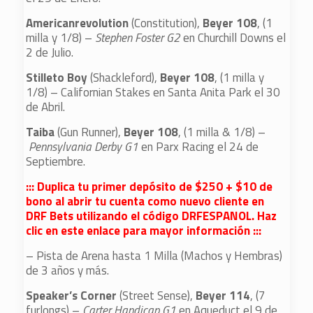
Americanrevolution
(Constitution),
Beyer 108
, (1
milla y 1/8) –
Stephen Foster G2
en Churchill Downs el
2 de Julio.
Stilleto Boy
(Shackleford),
Beyer 108
, (1 milla y
1/8) – Californian Stakes en Santa Anita Park el 30
de Abril.
Taiba
(Gun Runner),
Beyer 108
, (1 milla & 1/8) –
Pennsylvania Derby G1
en Parx Racing el 24 de
Septiembre.
::: Duplica tu primer depósito de $250 + $10 de
bono al abrir tu cuenta como nuevo cliente en
DRF Bets utilizando el código DRFESPANOL. Haz
clic en este enlace para mayor información :::
– Pista de Arena hasta 1 Milla (Machos y Hembras)
de 3 años y más.
Speaker’s Corner
(Street Sense),
Beyer 114
, (7
furlongs) –
Carter Handicap G1
en Aqueduct el 9 de