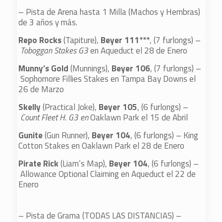
– Pista de Arena hasta 1 Milla (Machos y Hembras)
de 3 años y más.
Repo Rocks
(Tapiture),
Beyer 111***
, (7 furlongs) –
Toboggan Stakes G3
en Aqueduct el 28 de Enero
Munny’s Gold
(Munnings),
Beyer 106
, (7 furlongs) –
Sophomore Fillies Stakes en Tampa Bay Downs el
26 de Marzo
Skelly
(Practical Joke),
Beyer 105
, (6 furlongs) –
Count Fleet H. G3 en
Oaklawn Park el 15 de Abril
Gunite
(Gun Runner),
Beyer 104
, (6 furlongs) – King
Cotton Stakes en Oaklawn Park el 28 de Enero
Pirate Rick
(Liam’s Map),
Beyer 104
, (6 furlongs) –
Allowance Optional Claiming en Aqueduct el 22 de
Enero
– Pista de Grama (TODAS LAS DISTANCIAS) –