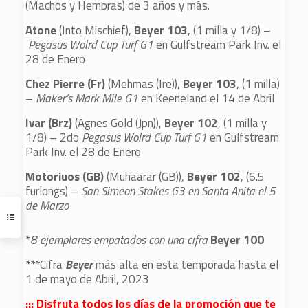
(Machos y Hembras) de 3 años y más.
Atone
(Into Mischief),
Beyer 103
, (1 milla y 1/8) –
Pegasus Wolrd Cup Turf G1
en Gulfstream Park Inv. el
28 de Enero
Chez Pierre (Fr)
(Mehmas (Ire)),
Beyer 103
, (1 milla)
–
Maker’s Mark Mile G1
en Keeneland el 14 de Abril
Ivar (Brz)
(Agnes Gold (Jpn)),
Beyer 102
, (1 milla y
1/8) – 2do
Pegasus Wolrd Cup Turf G1
en Gulfstream
Park Inv. el 28 de Enero
Motoriuos (GB)
(Muhaarar (GB)),
Beyer 102
, (6.5
furlongs) –
San Simeon Stakes G3 en Santa Anita el 5
de Marzo
*
8 ejemplares empatados con una cifra
Beyer 100
***
Cifra
Beyer
más alta en esta temporada hasta el
1 de mayo de Abril, 2023
::: Disfruta todos los días de la promoción que te