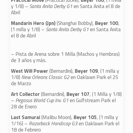
Practical Move
(Practical Jocke),
Beyer 100
, (1 milla
y 1/8) –
Santa Anita Derby G1
en Santa Anita el 8 de
Abril
Mandarin Hero (Jpn)
(Shanghai Bobby),
Beyer 100
,
(1 milla y 1/8) –
Santa Anita Derby G1
en Santa Anita
el 8 de Abril
– Pista de Arena sobre 1 Milla (Machos y Hembras)
de 3 años y más.
West Will Power
(Bernardini),
Beyer 109
, (1 milla y
1/8)
New Orleans Classic G2
en Oaklawn Park el 25
de Marzo
Art Collector
(Bernardini),
Beyer 107
, (1 Milla y 1/8)
–
Pegasus World Cup Inv. G1
en Gulfstream Park el
28 de Enero
Last Samurai
(Malibu Moon),
Beyer 105
, (1 milla y
1/16) –
Razorback Handicap G3
en Oaklawn Park el
18 de Febrero