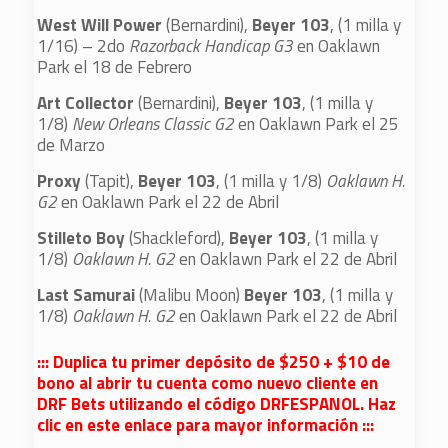
West Will Power
(Bernardini),
Beyer 103
, (1 milla y
1/16) – 2do
Razorback Handicap G3
en Oaklawn
Park el 18 de Febrero
Art Collector
(Bernardini),
Beyer 103
, (1 milla y
1/8)
New Orleans Classic G2
en Oaklawn Park el 25
de Marzo
Proxy
(Tapit),
Beyer 103
, (1 milla y 1/8)
Oaklawn H.
G2
en Oaklawn Park el 22 de Abril
Stilleto Boy
(Shackleford),
Beyer 103
, (1 milla y
1/8)
Oaklawn H. G2
en Oaklawn Park el 22 de Abril
Last Samurai
(Malibu Moon)
Beyer 103
, (1 milla y
1/8)
Oaklawn H. G2
en Oaklawn Park el 22 de Abril
::: Duplica tu primer depósito de $250 + $10 de
bono al abrir tu cuenta como nuevo cliente en
DRF Bets utilizando el código DRFESPANOL. Haz
clic en este enlace para mayor información :::