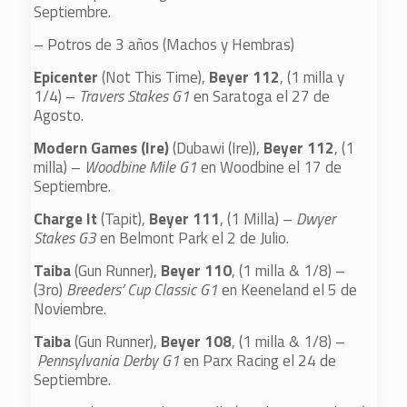
Septiembre.
– Potros de 3 años (Machos y Hembras)
Epicenter
(Not This Time),
Beyer 112
, (1 milla y
1/4) –
Travers Stakes G1
en Saratoga el 27 de
Agosto.
Modern Games (Ire)
(Dubawi (Ire)),
Beyer 112
, (1
milla) –
Woodbine Mile G1
en Woodbine el 17 de
Septiembre.
Charge It
(Tapit),
Beyer 111
, (1 Milla) –
Dwyer
Stakes G3
en Belmont Park el 2 de Julio.
Taiba
(Gun Runner),
Beyer 110
, (1 milla & 1/8) –
(3ro)
Breeders’ Cup Classic G1
en Keeneland el 5 de
Noviembre.
Taiba
(Gun Runner),
Beyer 108
, (1 milla & 1/8) –
Pennsylvania Derby G1
en Parx Racing el 24 de
Septiembre.