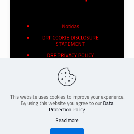
Noticias
DRF COOKIE DISCLOSURE
STATEMENT
DRF PRIVACY POLICY
This website uses cookies to improve your experience.
©
2026
DRF en Español. All Rights
By using this website you agree to our
Data
Reserved
Protection Policy
.
Read more