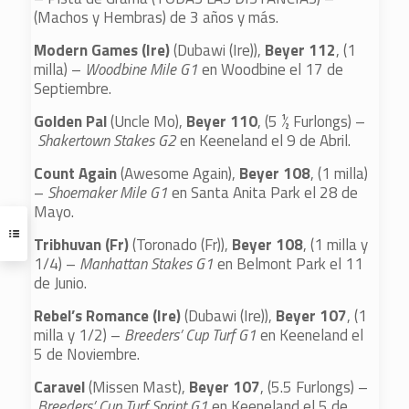
(Machos y Hembras) de 3 años y más.
Modern Games (Ire)
(Dubawi (Ire)),
Beyer 112
, (1
milla) –
Woodbine Mile G1
en Woodbine el 17 de
Septiembre.
Golden Pal
(Uncle Mo),
Beyer 110
, (5 ½ Furlongs) –
Shakertown Stakes G2
en Keeneland el 9 de Abril.
Count Again
(Awesome Again),
Beyer 108
, (1 milla)
–
Shoemaker Mile G1
en Santa Anita Park el 28 de
Mayo.
Tribhuvan (Fr)
(Toronado (Fr)),
Beyer 108
, (1 milla y
1/4) –
Manhattan Stakes G1
en Belmont Park el 11
de Junio.
Rebel’s Romance (Ire)
(Dubawi (Ire)),
Beyer 107
, (1
milla y 1/2) –
Breeders’ Cup Turf G1
en Keeneland el
5 de Noviembre.
Caravel
(Missen Mast),
Beyer 107
, (5.5 Furlongs) –
Breeders’ Cup Turf Sprint G1
en Keeneland el 5 de