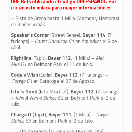
DRF Bets utilizando el código DRFESPANOL. Haz
clic en este enlace para mayor información :::
– Pista de Arena hasta 1 Milla (Machos y Hembras)
de 3 años y más.
Speaker’s Corner
(Street Sense),
Beyer 114
, (7
furlongs) –
Carter Handicap G1
en Aqueduct el 9 de
Abril.
Flightline
(Tapit),
Beyer 112
, (1 Milla) –
Met
Mile G1
en Belmont Park el 11 de Junio.
Cody’s Wish
(Curlin),
Beyer 112
, (7 furlongs) –
Forego G1
en Saratoga el 27 de Agosto.
Life Is Good
(Into Mischief),
Beyer 112
, (7 furlongs)
–
John A. Nerud Stakes G2
en Belmont Park el 2 de
Julio.
Charge It
(Tapit),
Beyer 111
, (1 Milla) –
Dwyer
Stakes G3
en Belmont Park el 2 de Julio.
– Pista de Grama (TODAS LAS DISTANCIAS) –