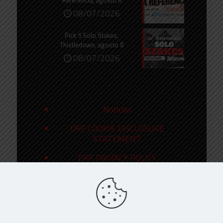
Referencia, agosto 8
08/07/2026
Pick 5 Solo Stakes,
Thistledown, agosto 8
08/07/2026
Noticias
DRF COOKIE DISCLOSURE
STATEMENT
DRF PRIVACY POLICY