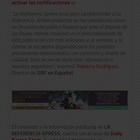
activar las notificaciones :::
“La Referencia Xpress sirve para complementar a La
Referencia. Ambos productos se han establecido como
los favoritos del público hispano que ama el Deporte de
los Reyes. Hemos innovado en el posicionamiento de
esta publicación con más ediciones a la semana, y la
misma se encuentra disponible para las jornadas
previamente seleccionadas, con contenido y diseño de
calidad. Todo en pro de darle más información a
nuestros seguidores”
, expresó
Roberto Rodríguez
,
Director de
DRF en Español
.
El contenido y la información publicada en
LA
REFERENCIA XPRESS
, cuenta con el aval de
Daily