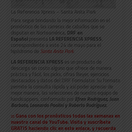
La Referencia Xpress – Santa Anita Park
Para seguir brindando la mejor información en el
pronóstico de las carreras de caballos que se
disputan en Norteamérica,
DRF en
Español
presenta
LA REFERENCIA XPRESS
,
correspondiente a este 24 de mayo para el
hipódromo de
Santa Anita Park
.
LA REFERENCIA XPRESS
es un producto de
descarga sin costo alguno que ofrece de manera
práctica y fácil, los picks, cifras Beyer, ejercicios
destacados y datos del DRF Formulator. Su formato
permite la consulta rápida y así poder apreciar de
mejor manera, las selecciones de nuestro equipo de
handicappers, conformado por
Efren Rodriguez, Juan
Barbato, Leonardo Paolini y Roberto Rodríguez.
::: Gana con los pronósticos todas las semanas en
nuestro canal de YouTube. Visita y suscríbete
GRATIS haciendo clic en este enlace, y recuerda