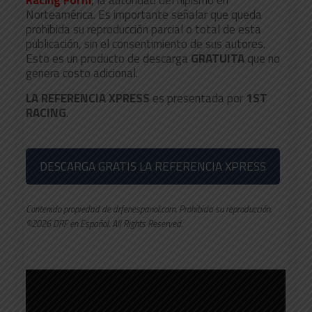
Racing Form
, la autoridad del hipismo en
Norteamérica. Es importante señalar que queda
prohibida su reproducción parcial o total de esta
publicación, sin el consentimiento de sus autores.
Esto es un producto de descarga
GRATUITA
que no
genera costo adicional.
LA REFERENCIA XPRESS
es presentada por
1ST
RACING
.
DESCARGA GRATIS LA REFERENCIA XPRESS
Contenido propiedad de drfenespanol.com. Prohibida su reproducción.
©2026 DRF en Español. All Rights Reserved.