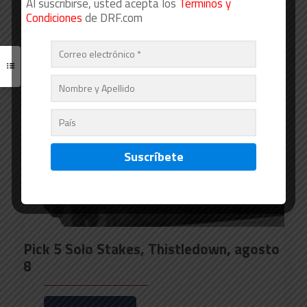
Al suscribirse, usted acepta los
Términos y
Read more
Condiciones
de DRF.com
08/07/2026
Pick 5 Solo Stakes, Thistledown, agosto
8