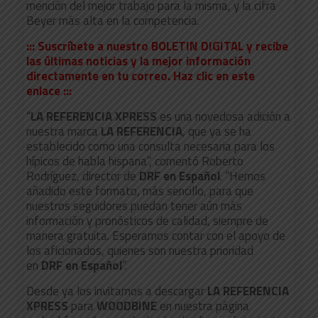
mención del mejor trabajo para la misma, y la cifra
Beyer más alta en la competencia.
::: Suscríbete a nuestro BOLETIN DIGITAL y recibe
las últimas noticias y la mejor información
directamente en tu correo. Haz clic en este
enlace :::
“
LA REFERENCIA XPRESS
es una novedosa adición a
nuestra marca
LA REFERENCIA
, que ya se ha
establecido como una consulta necesaria para los
hípicos de habla hispana”, comentó Roberto
Rodríguez, director de
DRF en Español
. “Hemos
añadido este formato, más sencillo, para que
nuestros seguidores puedan tener aún más
información y pronósticos de calidad, siempre de
manera gratuita. Esperamos contar con el apoyo de
los aficionados, quienes son nuestra prioridad
en
DRF en Español
”.
Desde ya los invitamos a descargar
LA REFERENCIA
XPRESS
para
WOODBINE
en nuestra página