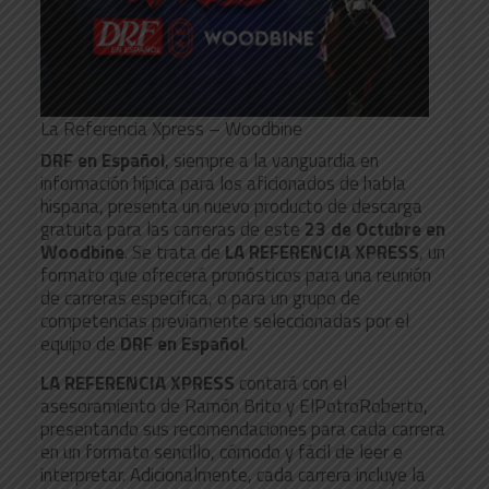
La Referencia Xpress – Woodbine
DRF en Español
, siempre a la vanguardia en
información hípica para los aficionados de habla
hispana, presenta un nuevo producto de descarga
gratuita para las carreras de este
23
de Octubre en
Woodbine
. Se trata de
LA REFERENCIA XPRESS
, un
formato que ofrecerá pronósticos para una reunión
de carreras específica, o para un grupo de
competencias previamente seleccionadas por el
equipo de
DRF en Español
.
LA REFERENCIA XPRESS
contará con el
asesoramiento de Ramón Brito y ElPotroRoberto,
presentando sus recomendaciones para cada carrera
en un formato sencillo, cómodo y fácil de leer e
interpretar. Adicionalmente, cada carrera incluye la