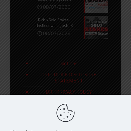
08/07/2026
Pick 5 Solo Stakes,
Thistledown, agosto 8
08/07/2026
Noticias
DRF COOKIE DISCLOSURE
STATEMENT
DRF PRIVACY POLICY