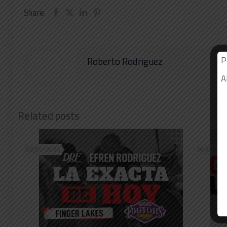
Share
P
Roberto Rodriguez
A
Related posts
08/08/2026
08/08/20