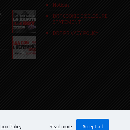
Noticias
s,
DRF COOKIE DISCLOSURE
STATEMENT
DRF PRIVACY POLICY
ion Policy
.
Read more
Accept all