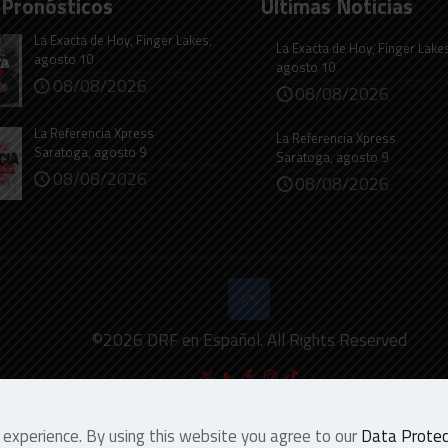
 Pronósticos
Últimas Noticias
La Exacta de Hoy, Finger Lakes,
La Exacta de Hoy, Finger Lake
agosto 10
agosto 10
08/08/2026
08/08/2026
La Referencia Xpress
La Referencia Xpress
Saratoga, agosto 9
Saratoga, agosto 9
08/08/2026
08/08/2026
©
2026
DRF en Español. All Rights Reserved
 experience. By using this website you agree to our
Data Protect