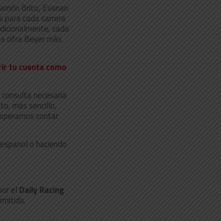
Ramón Brito, Evanan
 para cada carrera
 Adicionalmente, cada
 la cifra Beyer más
brir tu cuenta como
 consulta necesaria
o, más sencillo,
 Esperamos contar
/espanol o haciendo
por el
Daily Racing
rmitida.