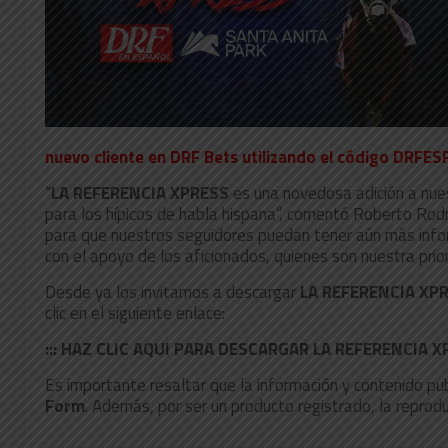
nuevo cliente en DRF Bets utilizando el código DRFES
“
LA REFERENCIA XPRESS
es una novedosa adición a nu
para los hípicos de habla hispana”, comentó Roberto Rodr
para que nuestros seguidores puedan tener aún más info
con el apoyo de los aficionados, quienes son nuestra pri
Desde ya los invitamos a descargar
LA REFERENCIA XP
clic en el siguiente enlace:
::: HAZ CLIC AQUI PARA DESCARGAR LA REFERENCIA XP
Es importante resaltar que la información y contenido pu
Form
. Además, por ser un producto registrado, la reprodu