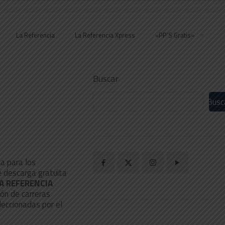
La Referencia
La Referencia Xpress
«PP’S Gratis»
9
Buscar
Busc
ca para los
e descarga gratuita
A REFERENCIA
ión de carreras
leccionadas por el