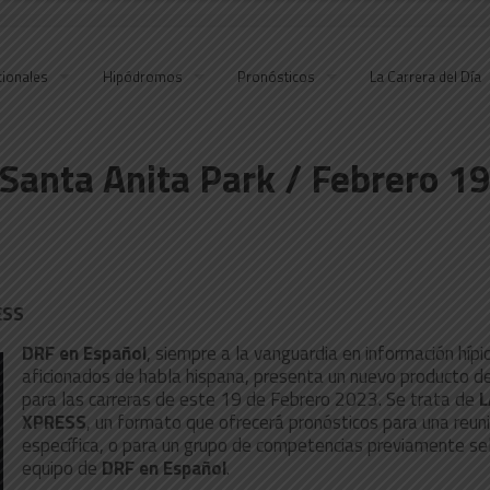
cionales
Hipódromos
Pronósticos
La Carrera del Día
 Santa Anita Park / Febrero 1
ESS
DRF en Español
, siempre a la vanguardia en información hípi
aficionados de habla hispana, presenta un nuevo producto d
para las carreras de este 19 de Febrero 2023. Se trata de
L
XPRESS
, un formato que ofrecerá pronósticos para una reun
específica, o para un grupo de competencias previamente se
equipo de
DRF en Español
.