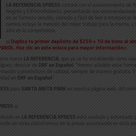
LA REFERENCIA XPRESS
contará con el asesoramiento de 
Negrón y ElPotroRoberto, presentando sus recomendaciones
en un formato sencillo, cómodo y fácil de leer e interpretar.
carrera incluye la mención del mejor trabajo para la misma, y
alta en la competencia.
::: Duplica tu primer depósito de $250 + 10 de bono al a
PANOL. Haz clic en este enlace para mayor información:::
estra marca
LA REFERENCIA
, que ya se ha establecido como una
íguez, director de
DRF en Español
. “Hemos añadido este format
rmación y pronósticos de calidad, siempre de manera gratuita.
oridad en
DRF en Español
”.
RESS
para
SANTA ANITA PARK
en nuestra página web, drf.com
RESS :::
blicado en
LA REFERENCIA XPRESS
está avalado y autorizado 
cción en otras plataformas sin la previa autorización no está pe