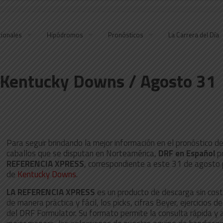
cionales
Hipódromos
Pronósticos
La Carrera del Día
a Kentucky Downs / Agosto 31
Para seguir brindando la mejor información en el pronóstico de
caballos que se disputan en Norteamérica,
DRF en Español
p
REFERENCIA XPRESS
, correspondiente a este 31 de agosto
de
Kentucky Downs
.
LA REFERENCIA XPRESS
es un producto de descarga sin cos
de manera práctica y fácil, los picks, cifras Beyer, ejercicios
del DRF Formulator. Su formato permite la consulta rápida y a