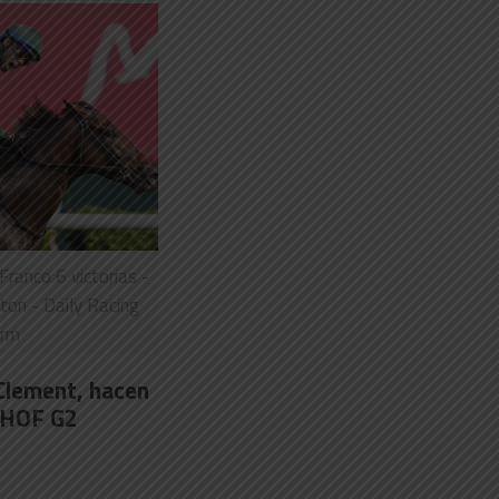
ranco 6 victorias -
ton - Daily Racing
rm
Clement, hacen
RHOF G2