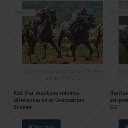
08/07/2026
08/07/20
Net Par - Graduation Stakes - Del Mar
Kent
- Benoit Photo, CA
Net Par mantuvo mínima
Kentuck
diferencia en el Graduation
sorpre
Stakes
G2
Read more