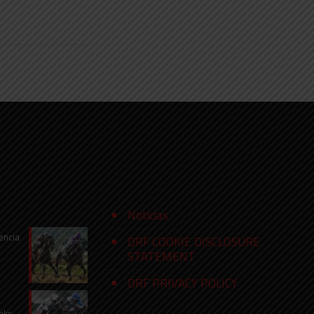
Noticias
encia
DRF COOKIE DISCLOSURE
STATEMENT
DRF PRIVACY POLICY
aks