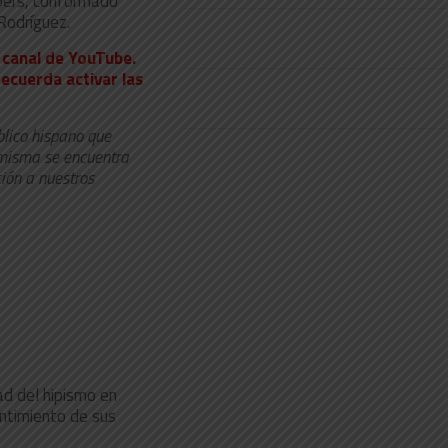
ppers, conformado
Rodríguez.
 canal de YouTube.
recuerda activar las
blico hispano que
 misma se encuentra
ión a nuestros
dad del hipismo en
entimiento de sus