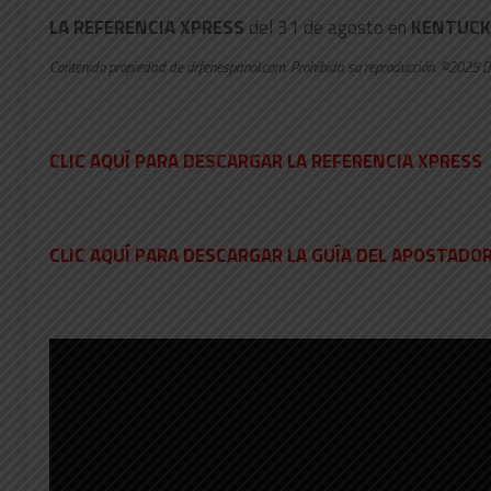
LA REFERENCIA XPRESS
del 31 de agosto en
KENTUC
Contenido propiedad de drfenespanol.com. Prohibida su reproducción. ©2025 D
CLIC AQUÍ PARA DESCARGAR LA REFERENCIA XPRESS
CLIC AQUÍ PARA DESCARGAR LA GUÍA DEL APOSTAD