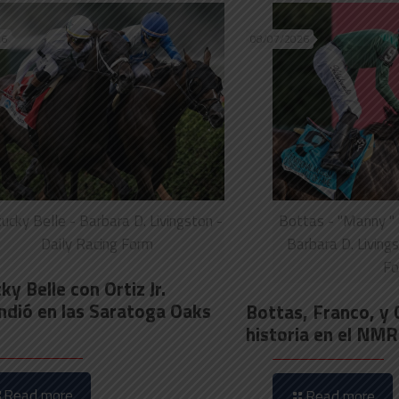
26
08/07/2026
ucky Belle - Barbara D. Livingston -
Bottas - "Manny " F
Daily Racing Form
Barbara D. Livings
Fo
y Belle con Ortiz Jr.
ndió en las Saratoga Oaks
Bottas, Franco, y 
historia en el NM
Read more
Read more