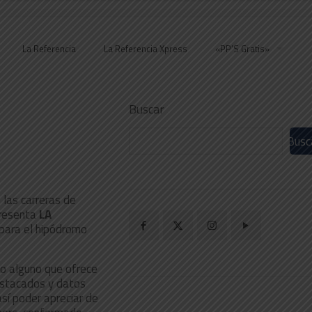
La Referencia
La Referencia Xpress
«PP’S Gratis»
Buscar
Busc
 las carreras de
resenta
LA
 para el hipódromo
to alguno que ofrece
 destacados y datos
sí poder apreciar de