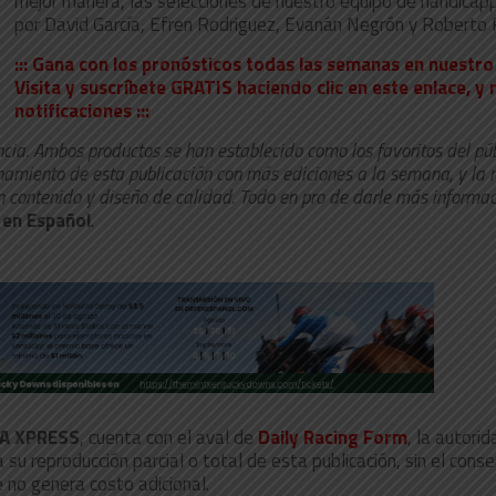
mejor manera, las selecciones de nuestro equipo de handica
por David García, Efren Rodriguez, Evanán Negrón y Roberto 
::: Gana con los pronósticos todas las semanas en nuestro
Visita y suscríbete GRATIS haciendo clic en este enlace, y 
notificaciones :::
cia. Ambos productos se han establecido como los favoritos del pú
namiento de esta publicación con más ediciones a la semana, y la
n contenido y diseño de calidad. Todo en pro de darle más informac
 en Español
.
IA XPRESS
, cuenta con el aval de
Daily Racing Form
, la autori
u reproducción parcial o total de esta publicación, sin el cons
 no genera costo adicional.