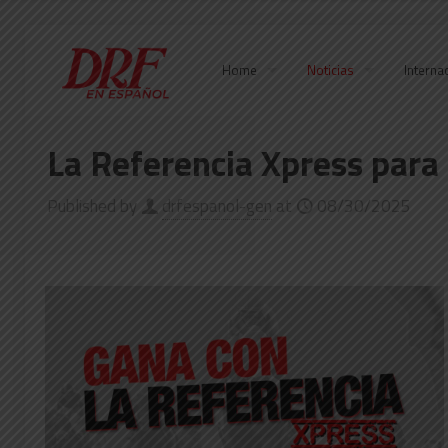
Home
Noticias
Interna
La Referencia Xpress par
Published by
drfespanol-gen
at
08/30/2025