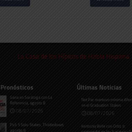
La Casa de los Hípicos de Habla Hispana
 Pronósticos
Últimas Noticias
Gana en Saratoga con La
Net Par mantuvo mínima difer
Referencia, agosto 8
en el Graduation Stakes
08/07/2026
08/07/2026
Pick 5 Solo Stakes, Thistledown,
Kentucky Belle con Ortiz Jr.
agosto 8
sorprendió en las Saratoga O