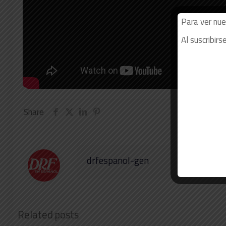
Para ver nue
Al suscribir
Share
drfespanol-gen
Related posts