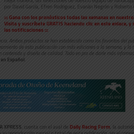
mejor manera, las selecciones de nuestro equipo de handica
por David García, Efren Rodriguez, Evanán Negrón y Roberto 
::: Gana con los pronósticos todas las semanas en nuestr
Visita y suscríbete GRATIS haciendo clic en este enlace, y
las notificaciones :::
cia. Ambos productos se han establecido como los favoritos del pú
namiento de esta publicación con más ediciones a la semana, y la
n contenido y diseño de calidad. Todo en pro de darle más informac
 en Español
.
IA XPRESS
, cuenta con el aval de
Daily Racing Form
, la autori
u reproducción parcial o total de esta publicación, sin el cons