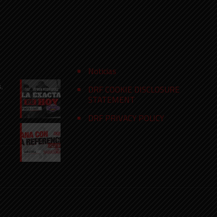
Noticias
s,
DRF COOKIE DISCLOSURE
STATEMENT
DRF PRIVACY POLICY