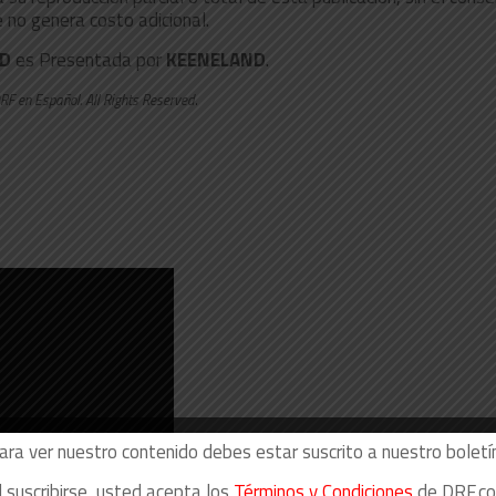
 no genera costo adicional.
ND
es Presentada por
KEENELAND
.
RF en Español. All Rights Reserved
.
ara ver nuestro contenido debes estar suscrito a nuestro boletín
l suscribirse, usted acepta los
Términos y Condiciones
de DRF.c