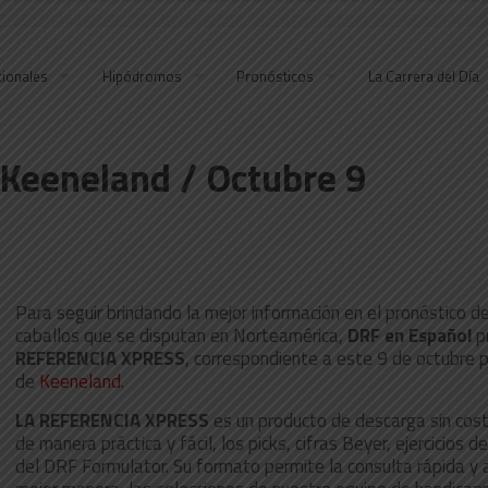
cionales
Hipódromos
Pronósticos
La Carrera del Día
 Keeneland / Octubre 9
Para seguir brindando la mejor información en el pronóstico de
caballos que se disputan en Norteamérica,
DRF en Español
p
REFERENCIA XPRESS
, correspondiente a este 9 de octubre 
de
Keeneland
.
LA REFERENCIA XPRESS
es un producto de descarga sin cos
de manera práctica y fácil, los picks, cifras Beyer, ejercicios
del DRF Formulator. Su formato permite la consulta rápida y a