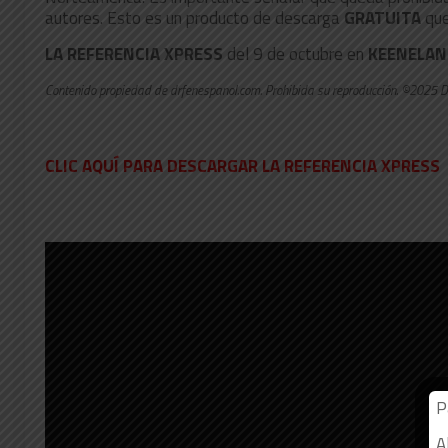
autores. Esto es un producto de descarga
GRATUITA
que
LA REFERENCIA XPRESS
del 9 de octubre en
KEENELA
Contenido propiedad de drfenespanol.com. Prohibida su reproducción. ©2025 D
CLIC AQUÍ PARA DESCARGAR LA REFERENCIA XPRESS
P
A