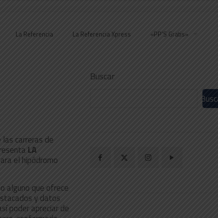
La Referencia
La Referencia Xpress
«PP’S Gratis»
Buscar
Busc
 las carreras de
resenta
LA
para el hipódromo
to alguno que ofrece
 destacados y datos
sí poder apreciar de