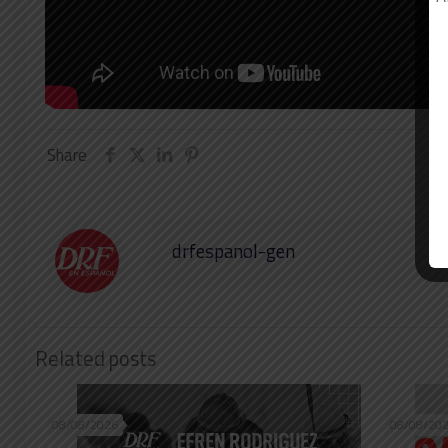
Share
drfespanol-gen
Related posts
08/08/2026
08/08/20