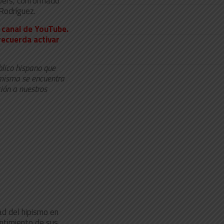
ppers, conformado
Rodríguez.
o canal de YouTube.
 recuerda activar
blico hispano que
 misma se encuentra
ión a nuestros
dad del hipismo en
entimiento de sus