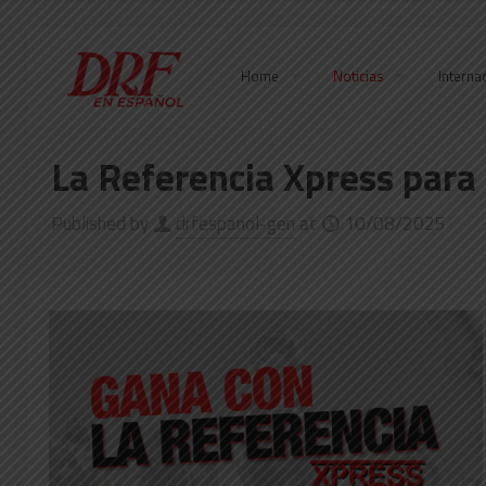
Home
Noticias
Interna
La Referencia Xpress para
Published by
drfespanol-gen
at
10/08/2025