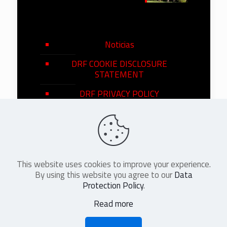
Noticias
DRF COOKIE DISCLOSURE
STATEMENT
DRF PRIVACY POLICY
This website uses cookies to improve your experience.
©
2026
DRF en Español. All Rights
By using this website you agree to our
Data
Reserved
Protection Policy
.
Read more