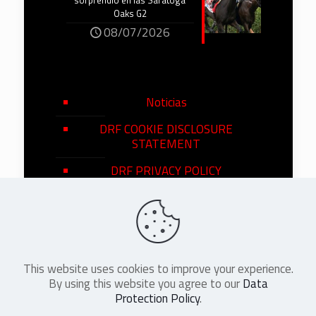
sorprendió en las Saratoga
Oaks G2
08/07/2026
Noticias
DRF COOKIE DISCLOSURE
STATEMENT
DRF PRIVACY POLICY
This website uses cookies to improve your experience.
©
2026
DRF en Español. All Rights
By using this website you agree to our
Data
Reserved
Protection Policy
.