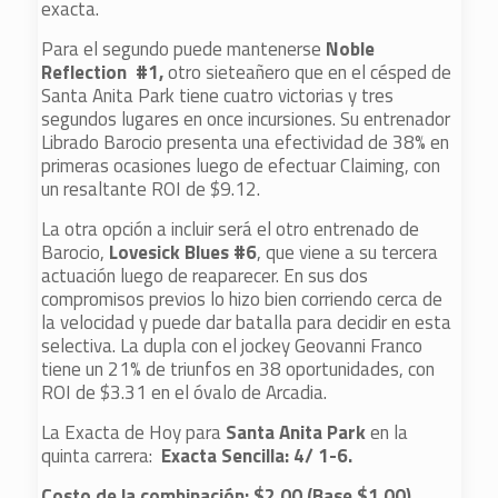
exacta.
Para el segundo puede mantenerse
Noble
Reflection #1,
otro sieteañero que en el césped de
Santa Anita Park tiene cuatro victorias y tres
segundos lugares en once incursiones. Su entrenador
Librado Barocio presenta una efectividad de 38% en
primeras ocasiones luego de efectuar Claiming, con
un resaltante ROI de $9.12.
La otra opción a incluir será el otro entrenado de
Barocio,
Lovesick Blues #6
, que viene a su tercera
actuación luego de reaparecer. En sus dos
compromisos previos lo hizo bien corriendo cerca de
la velocidad y puede dar batalla para decidir en esta
selectiva. La dupla con el jockey Geovanni Franco
tiene un 21% de triunfos en 38 oportunidades, con
ROI de $3.31 en el óvalo de Arcadia.
La Exacta de Hoy para
Santa Anita Park
en la
quinta carrera:
Exacta Sencilla: 4/ 1-6.
Costo de la combinación: $2.00 (Base $1.00).