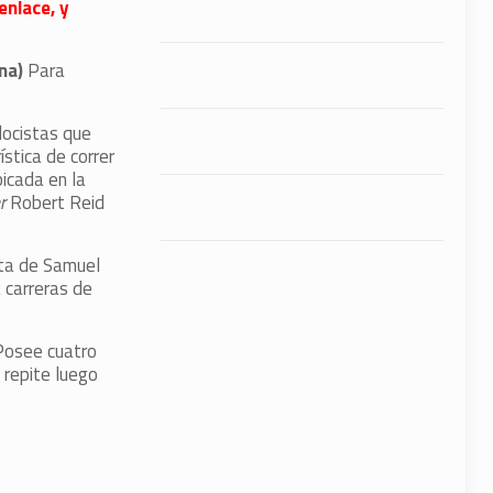
enlace, y
ena)
Para
locistas que
ística de correr
icada en la
r
Robert Reid
ta de Samuel
 carreras de
Posee cuatro
 repite luego