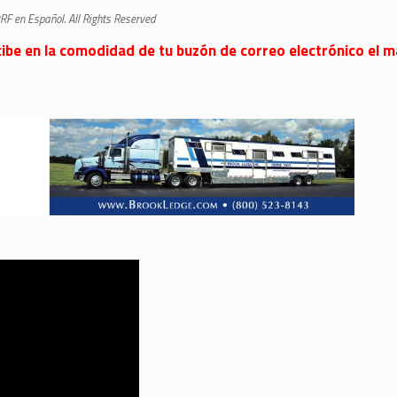
RF en Español. All Rights Reserved
 recibe en la comodidad de tu buzón de correo electrónico el