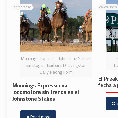
08/05/2026
08/05/2026
Munnings Express - Johnstone Stakes
P
- Saratoga - Barbara D. Livingston -
Li
Daily Racing Form
El Prea
fecha a 
Munnings Express: una
locomotora sin frenos en el
Johnstone Stakes
Read more