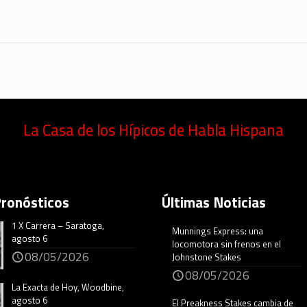
La Casa de los Hípicos de Habla Hispana
Pronósticos
Últimas Noticias
1 X Carrera – Saratoga,
Munnings Express: una
agosto 6
locomotora sin frenos en el
08/05/2026
Johnstone Stakes
08/05/2026
La Exacta de Hoy, Woodbine,
agosto 6
El Preakness Stakes cambia de