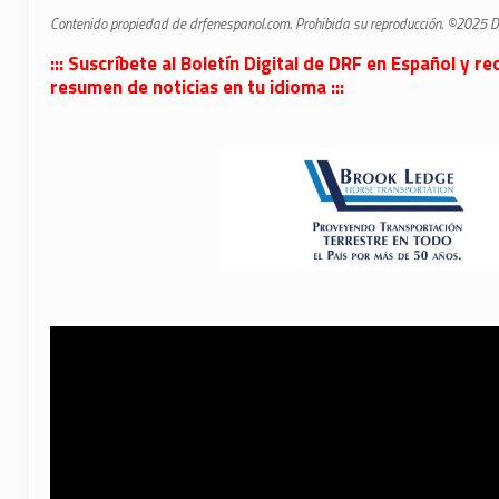
Contenido propiedad de drfenespanol.com. Prohibida su reproducción. ©2025 D
::: Suscríbete al Boletín Digital de DRF en Español y
resumen de noticias en tu idioma :::