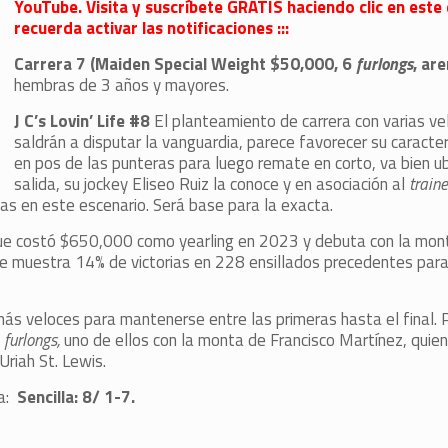
YouTube. Visita y suscríbete GRATIS haciendo clic en este 
recuerda activar las notificaciones :::
Carrera 7 (Maiden Special Weight $50,000, 6
furlongs
, ar
hembras de 3 años y mayores.
J C’s Lovin’ Life #8
El planteamiento de carrera con varias ve
saldrán a disputar la vanguardia, parece favorecer su caracter
en pos de las punteras para luego remate en corto, va bien ub
salida, su jockey Eliseo Ruiz la conoce y en asociación al
traine
ias en este escenario. Será base para la exacta.
ue costó $650,000 como yearling en 2023 y debuta con la mon
ue muestra 14% de victorias en 228 ensillados precedentes para
s veloces para mantenerse entre las primeras hasta el final. 
furlongs,
uno de ellos con la monta de Francisco Martínez, quien
Uriah St. Lewis.
a:
Sencilla: 8/ 1-7.