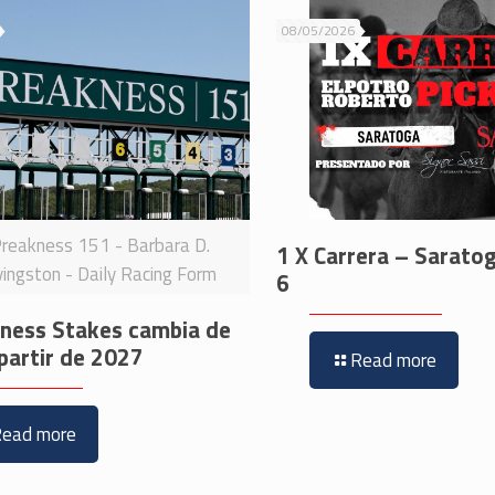
08/05/2026
reakness 151 - Barbara D.
1 X Carrera – Sarato
vingston - Daily Racing Form
6
kness Stakes cambia de
partir de 2027
Read more
Read more