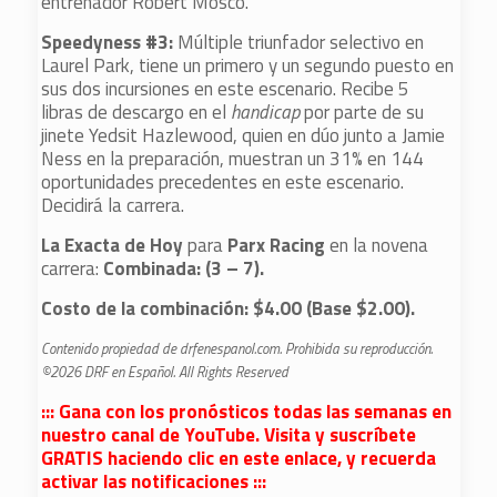
entrenador Robert Mosco.
Speedyness #3:
Múltiple triunfador selectivo en
Laurel Park, tiene un primero y un segundo puesto en
sus dos incursiones en este escenario. Recibe 5
libras de descargo en el
handicap
por parte de su
jinete Yedsit Hazlewood, quien en dúo junto a Jamie
Ness en la preparación, muestran un 31% en 144
oportunidades precedentes en este escenario.
Decidirá la carrera.
La Exacta de Hoy
para
Parx Racing
en la novena
carrera:
Combinada: (3 – 7).
Costo de la combinación: $4.00 (Base $2.00).
Contenido propiedad de drfenespanol.com. Prohibida su reproducción.
©2026 DRF en Español. All Rights Reserved
::: Gana con los pronósticos todas las semanas en
nuestro canal de YouTube. Visita y suscríbete
GRATIS haciendo clic en este enlace, y recuerda
activar las notificaciones :::