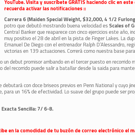
YouTube. Visita y suscríbete GRATIS haciendo clic en este 
recuerda activar las notificaciones ::
Carrera 6 (Maiden Special Weight, $32,000, 4 1/2 Furlong
potro que debutó mostrando buena velocidad es
Scales of G
Central Banker que reaparece con cinco ejercicios este año, i
muy positivo el 28 de abril en la pista de Finger Lakes. La dup
Emanuel De Diego con el entrenador Ralph D’Alessandro, reg
victorias en 139 actuaciones. Correrá como nuestra base para
 un debut promisor arribando en el tercer puesto en recorrido m
o del recorrido puede salir a batallar desde la saida para mante
ue debutará con doce briseos previos en Penn National y cuyo jin
 para un 16% de efectividad. Lo suave del grupo puede ser prop
:
Exacta Sencilla: 7/ 6-8.
 recibe en la comodidad de tu buzón de correo electrónico el