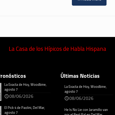
La Casa de los Hípicos de Habla Hispana
Pronósticos
Últimas Noticias
La Exacta de Hoy, Woodbine,
La Exacta de Hoy, Woodbine,
agosto 7
agosto 7
08/06/2026
08/06/2026
El Pick 4 de Paolini, Del Mar,
He Is No Lie con Jaramillo van
agosto 7
por el Best Pal en Del Mar