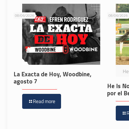
08/06/2026
08/06/2026
He 
La Exacta de Hoy, Woodbine,
agosto 7
He Is No
por el B
Read more