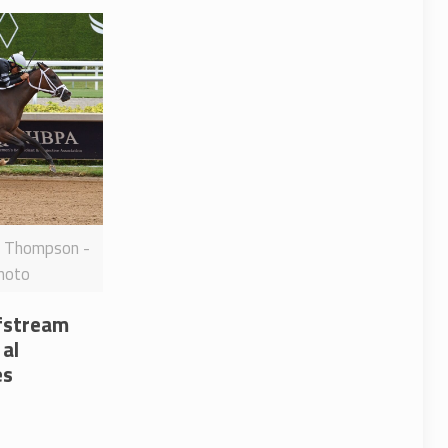
n Thompson -
hoto
fstream
 al
es