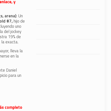
enlace, y
s, arena)
: Un
old #7,
hijo de
ncluyendo uno
la del jockey
istra 19% de
 la exacta.
ayor, lleva la
nerse en la
ete Daniel
icio para un
 más completo