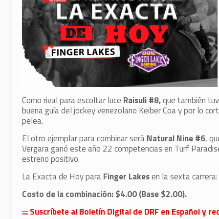
Como rival para escoltar luce
Raisuli #8,
que también tuvo
buena guía del jockey venezolano Keiber Coa y por lo cort
pelea.
El otro ejemplar para combinar será
Natural Nine #6
, q
Vergara ganó este año 22 competencias en Turf Paradise,
estreno positivo.
La Exacta de Hoy para
Finger Lakes
en la sexta carrera
Costo de la combinación: $4.00 (Base $2.00).
::: Suscríbete al Boletín Digital de DRF en Español y