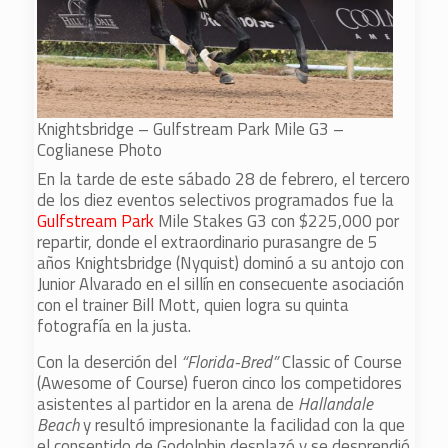
Knightsbridge – Gulfstream Park Mile G3 –
Coglianese Photo
En la tarde de este sábado 28 de febrero, el tercero
de los diez eventos selectivos programados fue la
Gulfstream Park
Mile Stakes G3 con $225,000 por
repartir, donde el extraordinario purasangre de 5
años Knightsbridge (Nyquist) dominó a su antojo con
Junior Alvarado en el sillín en consecuente asociación
con el trainer Bill Mott, quien logra su quinta
fotografía en la justa.
Con la deserción del
“Florida-Bred”
Classic of Course
(Awesome of Course) fueron cinco los competidores
asistentes al partidor en la arena de
Hallandale
Beach
y resultó impresionante la facilidad con la que
el consentido de Godolphin desplazó y se desprendió