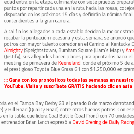
edad entra en la etapa culminante con siete pruebas prepara
puntos por repartir cada una en la ruta hacia las rosas, cotejo
disputarán en los próximos 15 días y definirán la nómina final
contendientes a la gran carrera.
A tal fin los allegados a cada establo deciden la mejor estra
recabar la puntuación necesaria y esta semana se anunció que
potros con mayor talento corredor en el Camino al Kentucky 
Almighty
(Speightstown), Burnham Square (Liam’s Map) y
Ame
(Justify), sus allegados hacen planes para apuntarlos hacia el
meeting de primavera de
Keeneland
, donde el próximo 5 de ab
el prestigioso Toyota Blue Grass G1 con $1,250,000 en prem
::: Gana con los pronósticos todas las semanas en nuestro
YouTube. Visita y suscríbete GRATIS haciendo clic en este 
toria en el Tampa Bay Derby G3 el pasado 8 de marzo derrotand
 y Hill Road (Quality Road) entre otros buenos potros. Con ese
s en la tabla que lidera Coal Battle (Coal Front) con 70 unidades
u entrenador Brian Lynch expresó a
David Grening de Daily Racin