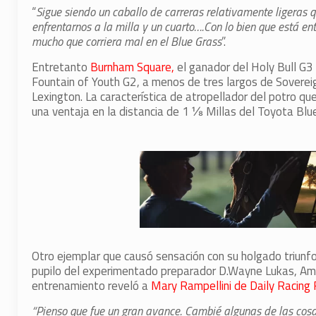
“
Sigue siendo un caballo de carreras relativamente ligeras 
enfrentarnos a la milla y un cuarto….Con lo bien que está en
mucho que corriera mal en el Blue Grass
”.
Entretanto
Burnham Square,
el ganador del Holy Bull G3
Fountain of Youth G2, a menos de tres largos de Sovereign
Lexington. La característica de atropellador del potro 
una ventaja en la distancia de 1 ⅛ Millas del Toyota Blu
Otro ejemplar que causó sensación con su holgado triunf
pupilo del experimentado preparador D.Wayne Lukas, Ame
entrenamiento reveló a
Mary Rampellini de Daily Racing
“Pienso que fue un gran avance. Cambié algunas de las cos