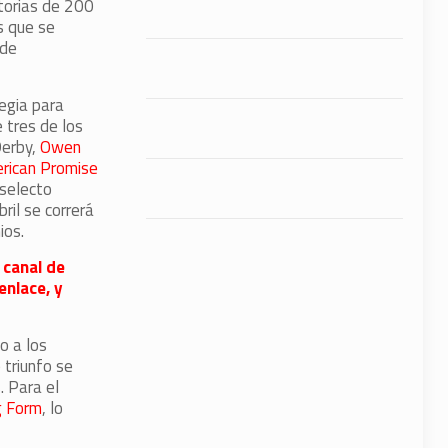
torias de 200
s que se
 de
tegia para
 tres de los
Derby,
Owen
rican Promise
 selecto
ril se correrá
ios.
 canal de
enlace, y
o a los
 triunfo se
. Para el
g Form
, lo