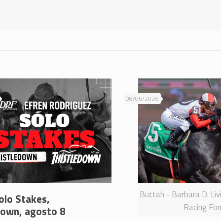
08/06/2026
Buttah - Barbara D. Liv
olo Stakes,
Racing Fo
down, agosto 8