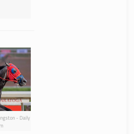
ingston - Daily
rm