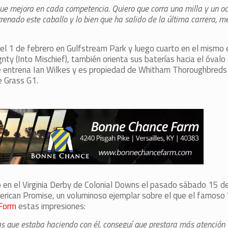
que mejora en cada competencia. Quiero que corra una milla y un o
trenado este caballo y lo bien que ha salido de la última carrera, m
 el 1 de febrero en Gulfstream Park y luego cuarto en el mismo 
ty (Into Mischief), también orienta sus baterías hacia el óvalo 
que entrena Ian Wilkes y es propiedad de Whitham Thoroughbreds
e Grass G1.
o en el Virginia Derby de Colonial Downs el pasado sábado 15 de
rican Promise, un voluminoso ejemplar sobre el que el famoso 
 Form
estas impresiones:
as que estaba haciendo con él, conseguí que prestara más atención