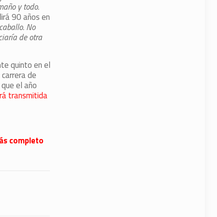
maño y todo.
lirá 90 años en
caballo. No
ciaría de otra
te quinto en el
 carrera de
 que el año
rá transmitida
 más completo