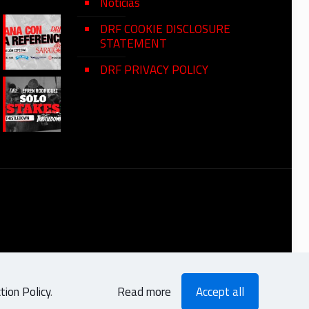
Noticias
DRF COOKIE DISCLOSURE
STATEMENT
DRF PRIVACY POLICY
ion Policy
.
Read more
Accept all