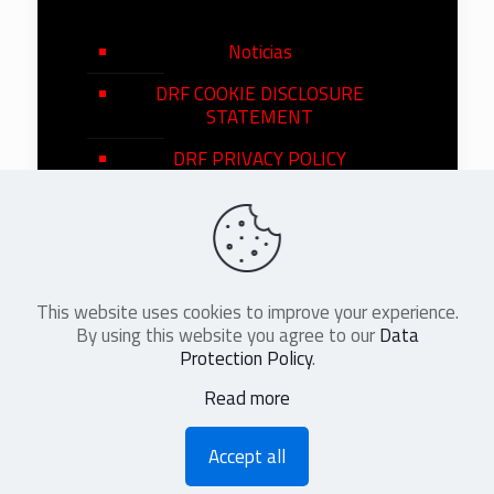
Noticias
DRF COOKIE DISCLOSURE
STATEMENT
DRF PRIVACY POLICY
This website uses cookies to improve your experience.
©
2026
DRF en Español. All Rights
By using this website you agree to our
Data
Reserved
Protection Policy
.
Read more
Accept all