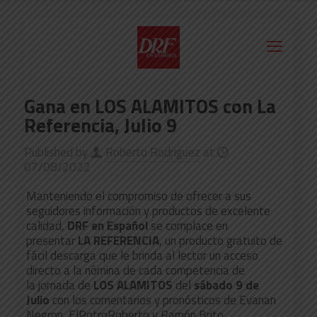
Gana en LOS ALAMITOS con La
Referencia, Julio 9
Published by
Roberto Rodriguez
at
07/08/2022
Manteniendo el compromiso de ofrecer a sus
seguidores información y productos de excelente
calidad,
DRF en Español
se complace en
presentar
LA REFERENCIA
, un producto gratuito de
fácil descarga que le brinda al lector un acceso
directo a la nómina de cada competencia de
la jornada de
LOS ALAMITOS
del
sábado 9 de
Julio
con los comentarios y pronósticos de Evanan
Negron, ElPotroRoberto y Ramón Brito.