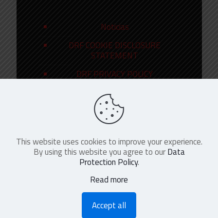
Noticias
DRF COOKIE DISCLOSURE
STATEMENT
DRF PRIVACY POLICY
This website uses cookies to improve your experience.
©
2026
DRF en Español. All Rights
By using this website you agree to our
Data
Reserved
Protection Policy
.
Read more
Accept all