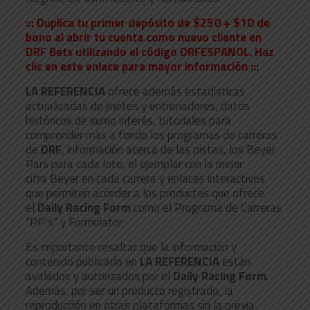
::: Duplica tu primer depósito de $250 + $10 de
bono al abrir tu cuenta como nuevo cliente en
DRF Bets utilizando el código DRFESPANOL. Haz
clic en este enlace para mayor información :::
LA REFERENCIA
ofrece además estadísticas
actualizadas de jinetes y entrenadores, datos
históricos de sumo interés, tutoriales para
comprender más a fondo los programas de carreras
de
DRF
, información acerca de las pistas, los Beyer
Pars para cada lote, el ejemplar con la mejor
cifra Beyer en cada carrera y enlaces interactivos
que permiten acceder a los productos que ofrece
el
Daily Racing Form
como el Programa de Carreras
“PP’s” y Formulator.
Es importante resaltar que la información y
contenido publicado en
LA REFERENCIA
están
avalados y autorizados por el
Daily Racing Form
.
Además, por ser un producto registrado, la
reproducción en otras plataformas sin la previa