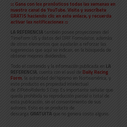
::: Gana con los pronósticos todas las semanas en
nuestro canal de YouTube. Visita y suscríbete
GRATIS haciendo clic en este enlace, y recuerda
activar las notificaciones :::
LA REFERENCIA
también posee proyecciones del
Timeform US y datos del DRF Formulator, además
de otros elementos que ayudarán a reforzar las
sugerencias que aquí se indican, en la búsqueda de
obtener mejores dividendos.
Todo el contenido y la información publicada en
LA
REFERENCIA
, cuenta con el aval de
Daily Racing
Form
, la autoridad del hipismo en Norteamérica, y
este producto es propiedad intelectual
de
ElPotroRoberto S Corp.
Es importante señalar que
queda prohibida su reproducción parcial o total de
esta publicación, sin el consentimiento de sus
autores. Esto es un producto de
descarga
GRATUITA
que no genera costo alguno.