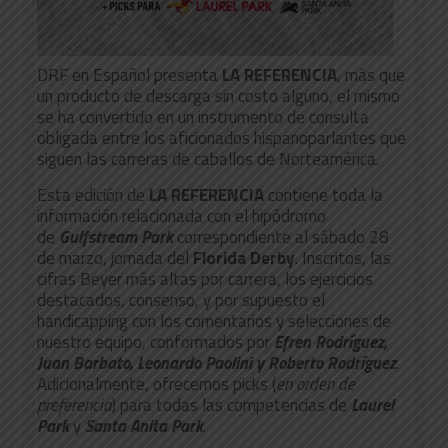
DRF en Español presenta
LA REFERENCIA
, más que
un producto de descarga sin costo alguno, el mismo
se ha convertido en un instrumento de consulta
obligada entre los aficionados hispanoparlantes que
siguen las carreras de caballos de Norteamérica.
Esta edición de
LA REFERENCIA
contiene toda la
información relacionada con el hipódromo
de
Gulfstream Park
correspondiente al sábado 28
de marzo, jornada del
Florida Derby
. Inscritos, las
cifras Beyer más altas por carrera, los ejercicios
destacados, consenso, y por supuesto el
handicapping con los comentarios y selecciones de
nuestro equipo, conformados por
Efren Rodríguez,
Juan Barbato, Leonardo Paolini y Roberto Rodríguez
.
Adicionalmente, ofrecemos picks (
en orden de
preferencia
) para todas las competencias de
Laurel
Park
y
Santa Anita Park
.