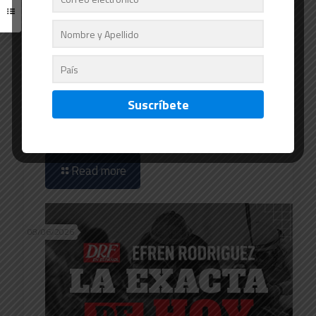
Buttah - Barbara D. Livingston - Daily Racing
Form
Buttah con Castellano el más consistente
del John Morrissey Stakes
Read more
08/06/2026