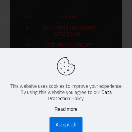
Noticias
DRF COOKIE DISCLOSURE
STATEMENT
DRF PRIVACY POLICY
This website uses cookies to improve your experience.
©
2026
DRF en Español. All Rights
By using this website you agree to our
Data
Reserved
Protection Policy
.
Read more
Accept all