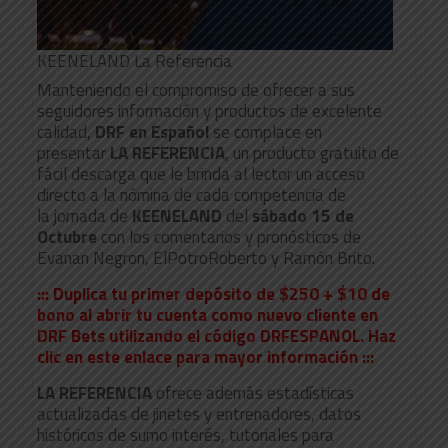
KEENELAND La Referencia
Manteniendo el compromiso de ofrecer a sus
seguidores información y productos de excelente
calidad,
DRF en Español
se complace en
presentar
LA REFERENCIA
, un producto gratuito de
fácil descarga que le brinda al lector un acceso
directo a la nómina de cada competencia de
la jornada de
KEENELAND
del
sá​bado 15 de
Octubre
con los comentarios y pronósticos de
Evanan Negron, ElPotroRoberto y Ramón Brito.
::: Duplica tu primer depósito de $250 + $10 de
bono al abrir tu cuenta como nuevo cliente en
DRF Bets utilizando el código DRFESPANOL. Haz
clic en este enlace para mayor información :::
LA REFERENCIA
ofrece además estadísticas
actualizadas de jinetes y entrenadores, datos
históricos de sumo interés, tutoriales para