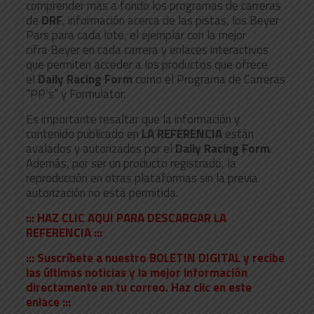
comprender más a fondo los programas de carreras
de
DRF
, información acerca de las pistas, los Beyer
Pars para cada lote, el ejemplar con la mejor
cifra Beyer en cada carrera y enlaces interactivos
que permiten acceder a los productos que ofrece
el
Daily Racing Form
como el Programa de Carreras
“PP’s” y Formulator.
Es importante resaltar que la información y
contenido publicado en
LA REFERENCIA
están
avalados y autorizados por el
Daily Racing Form
.
Además, por ser un producto registrado, la
reproducción en otras plataformas sin la previa
autorización no está permitida.
::: HAZ CLIC AQUI PARA DESCARGAR LA
REFERENCIA :::
::: Suscríbete a nuestro BOLETIN DIGITAL y recibe
las últimas noticias y la mejor información
directamente en tu correo. Haz clic en este
enlace :::