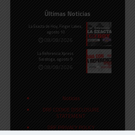
Últimas Noticias
La Exacta de Hoy, Finger Lakes,
agosto 10
08/08/2026
La Referencia Xpress
Saratoga, agosto 9
08/08/2026
Noticias
DRF COOKIE DISCLOSURE
STATEMENT
DRF PRIVACY POLICY