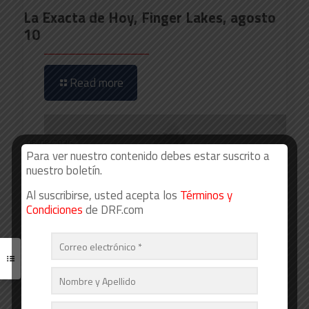
La Exacta de Hoy, Finger Lakes, agosto
10
Read more
08/08/2026
Para ver nuestro contenido debes estar suscrito a
nuestro boletín.
Al suscribirse, usted acepta los
Términos y
Condiciones
de DRF.com