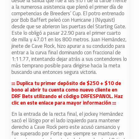
desde la salida que fue a las 5:01 de la tarde frente
a la numerosa asistencia que plenó el primer día de
competencias de Breeders’ Cup. El potro entrenado
por Bob Baffert peleó con Hurricane J (Nyquist)
desde que se abrieron las puertas del Starting Gate.
Este lo obligó a pasar 22.90 para el primer cuarto
de milla y 47.01 en los 800 metros. Juan Hernández,
jinete de Cave Rock, hizo apurar a su conducido para
entrar a la curva final dominando con fraccional de
1:11.77, intentando dejar atrás a sus contendores lo
más temprano posible para dirigirse hacia la meta
buscando una entonces segura victoria.
::: Duplica tu primer depósito de $250 + $10 de
bono al abrir tu cuenta como nuevo cliente en
DRF Bets utilizando el código DRFESPANOL. Haz
clic en este enlace para mayor información :::
En la entrada de la recta final, el jockey Hernández
sacó el látigo por el lado izquierdo para mantener
derecho a Cave Rock pero este acusó cansancio y
fue superado por Forte que siempre se mantuvo en