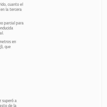
ido, cuanto el
 en la tercera
o parcial para
onducida
al.
 metros en
)), que
z superó a
asto de la