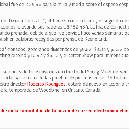
 global fue de 2:35.56 para la milla y media sobre el espeso cés
 del Dixiana Farms LLC, obtiene su cuarto lauro y el segundo de
aciones, elevando sus haberes a $782,454. La hija de Connect e
stando preñada, debido a que fue servida hace varias semanas p
Walsh en palabras recogidas por prensa de Keeneland.
los aficionados, generando dividendos de $5.62, $3.34 y $2.32 p
ing retornó $10.92 y $5.12 y el tercer Show para Immensitude
tres semanas de transmisiones en directo del Spring Meet de Kee
ión todas y cada una de las pruebas disputadas en las 15 fechas 
stro director
Roberto Rodríguez,
estará de nuevo en acción a t
 de la temporada de Woodbine, en Ontario, Canadá.
 recibe en la comodidad de tu buzón de correo electrónico el