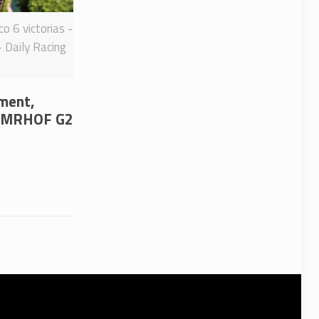
o 6 victorias -
- Daily Racing
ement,
l NMRHOF G2