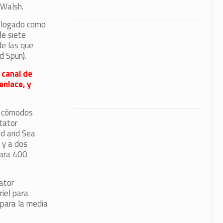
 Walsh.
talogado como
de siete
de las que
d Spun).
 canal de
enlace, y
es cómodos
ctator
nd and Sea
 y a dos
para 400
ator
iel para
 para la media