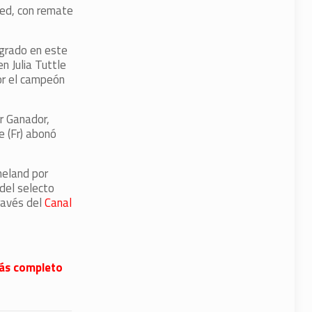
ped, con remate
 grado en este
n Julia Tuttle
or el campeón
or Ganador,
 (Fr) abonó
neland por
del selecto
ravés del
Canal
 más completo