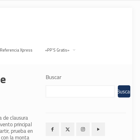
 Referencia Xpress
«PP’S Gratis»
ne
Buscar
Buscar
ía de clausura
ento principal
rtir, prueba en
 con la monta