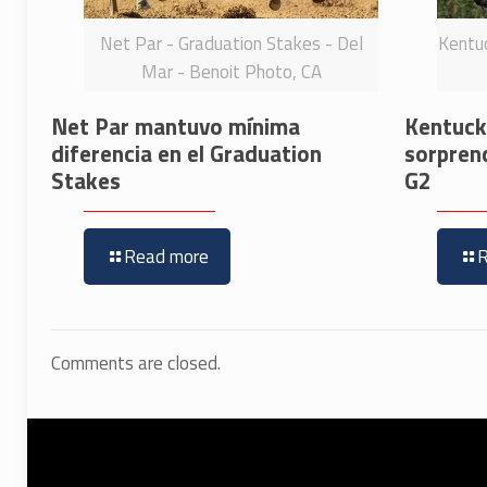
Net Par - Graduation Stakes - Del
Kentuc
Mar - Benoit Photo, CA
Net Par mantuvo mínima
Kentucky
diferencia en el Graduation
sorpren
Stakes
G2
Read more
Comments are closed.