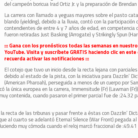
del campeón boricua Irad Ortiz Jr. y la preparación de Brendan
La carrera con llamado a yeguas mayores sobre el pasto ca
blando (yielding), debido a la lluvia, contó con la participación 
contendientes de entre 4 y 7 años de edad, en competencia 
fueron retiradas Just Basking (Arrogate) y Strikingly Spun (Har
::: Gana con los pronósticos todas las semanas en nuestro
YouTube. Visita y suscríbete GRATIS haciendo clic en este 
recuerda activar las notificaciones :::
El cotejo que tuvo un inicio desde la recta lejana con parcial
debido al estado de la pista, con la iniciativa para Dazzlin’ Di
(American Pharoah), perseguida a menos de un cuerpo por Sa
có la única europea en la carrera, Immensitude (Fr) (Lawman (Fr))
l muy contenida, cuando pasaron el primer parcial fue de :24.32 
a recta de las tribunas y pasar frente a éstas con Dazzlin’ Dict
e al cuarto se adelantó Eternal Silence (War Front) pegada al r
 luciendo muy cómoda cuando el reloj marcó fraccional de :49.41