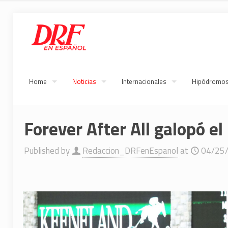
Home
Noticias
Internacionales
Hipódromo
Forever After All galopó el
Published by
Redaccion_DRFenEspanol
at
04/25