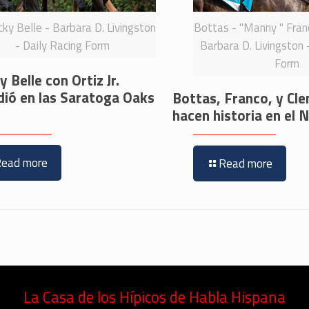
ky Belle - Barbara D. Livingston
Bottas - "Manny " Franc
- Daily Racing Form
Barbara D. Livingston 
Form
 Belle con Ortiz Jr.
dió en las Saratoga Oaks
Bottas, Franco, y Cl
hacen historia en e
Read more
Read more
La Casa de los Hípicos de Habla Hispana