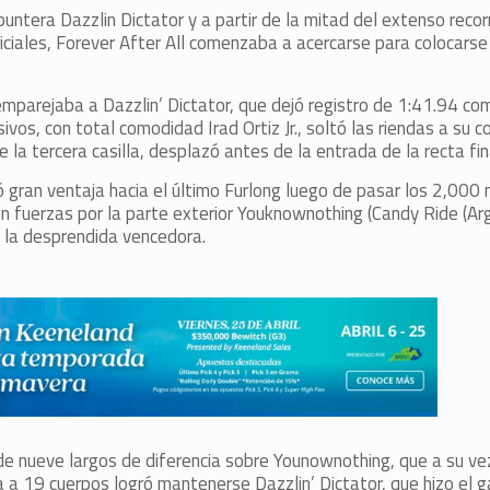
untera Dazzlin Dictator y a partir de la mitad del extenso recorr
niciales, Forever After All comenzaba a acercarse para colocarse
parejaba a Dazzlin’ Dictator, que dejó registro de 1:41.94 com
vos, con total comodidad Irad Ortiz Jr., soltó las riendas a su c
 la tercera casilla, desplazó antes de la entrada de la recta fin
mó gran ventaja hacia el último Furlong luego de pasar los 2,000
n fuerzas por la parte exterior Youknownothing (Candy Ride (Arg
a la desprendida vencedora.
de nueve largos de diferencia sobre Younownothing, que a su ve
a a 19 cuerpos logró mantenerse Dazzlin’ Dictator, que hizo el g