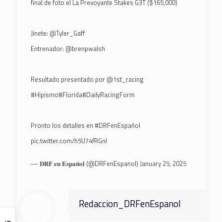
final de foto el La Prevoyante Stakes G3T ($165,000)
Jinete:
@Tyler_Gaff
Entrenador:
@brenpwalsh
Resultado presentado por
@1st_racing
#Hipismo
#Florida
#DailyRacingForm
Pronto los detalles en
#DRFenEspañol
pic.twitter.com/h5U74fRGnI
— 𝐃𝐑𝐅 𝐞𝐧 𝐄𝐬𝐩𝐚𝐧̃𝐨𝐥 (@DRFenEspanol)
January 25, 2025
Redaccion_DRFenEspanol