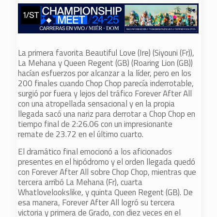
La primera favorita Beautiful Love (Ire) (Siyouni (Fr)),
La Mehana y Queen Regent (GB) (Roaring Lion (GB))
hacían esfuerzos por alcanzar a la líder, pero en los
200 finales cuando Chop Chop parecía inderrotable,
surgió por fuera y lejos del tráfico Forever After All
con una atropellada sensacional y en la propia
llegada sacó una nariz para derrotar a Chop Chop en
tiempo final de 2:26.06 con un impresionante
remate de 23.72 en el último cuarto.
El dramático final emocionó a los aficionados
presentes en el hipódromo y el orden llegada quedó
con Forever After All sobre Chop Chop, mientras que
tercera arribó La Mehana (Fr), cuarta
Whatlovelookslike, y quinta Queen Regent (GB). De
esa manera, Forever After All logró su tercera
victoria y primera de Grado, con diez veces en el