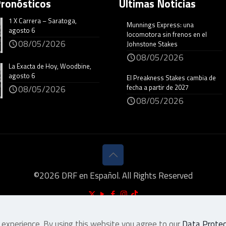
Pronósticos
Últimas Noticias
1 X Carrera – Saratoga,
Munnings Express: una
agosto 6
locomotora sin frenos en el
08/05/2026
Johnstone Stakes
08/05/2026
La Exacta de Hoy, Woodbine,
agosto 6
El Preakness Stakes cambia de
fecha a partir de 2027
08/05/2026
08/05/2026
©
2026
DRF en Español. All Rights Reserved
 experience. By using this website you agree to our
Data Protect