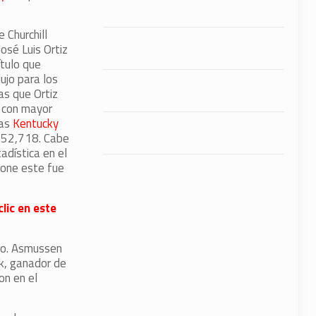
 Churchill
José Luis Ortiz
ítulo que
ujo para los
as que Ortiz
 con mayor
las
Kentucky
252,718. Cabe
adística en el
ione este fue
lic en este
ulo. Asmussen
k, ganador de
on en el