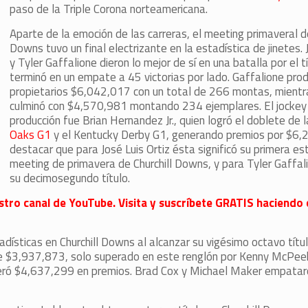
paso de la Triple Corona norteamericana.
Aparte de la emoción de las carreras, el meeting primaveral de
Downs tuvo un final electrizante en la estadística de jinetes. 
y Tyler Gaffalione dieron lo mejor de sí en una batalla por el t
terminó en un empate a 45 victorias por lado. Gaffalione prod
propietarios $6,042,017 con un total de 266 montas, mientr
culminó con $4,570,981 montando 234 ejemplares. El jockey
producción fue Brian Hernandez Jr., quien logró el doblete de 
Oaks G1
y el Kentucky Derby G1, generando premios por $6,
destacar que para José Luis Ortiz ésta significó su primera est
meeting de primavera de Churchill Downs, y para Tyler Gaffal
su decimosegundo título.
stro canal de YouTube. Visita y suscríbete GRATIS haciendo c
dísticas en Churchill Downs al alcanzar su vigésimo octavo tít
de $3,937,873, solo superado en este renglón por Kenny McPee
neró $4,637,299 en premios. Brad Cox y Michael Maker empatar