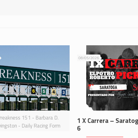
08/05/2026
reakness 151 - Barbara D.
1 X Carrera – Sarato
vingston - Daily Racing Form
6