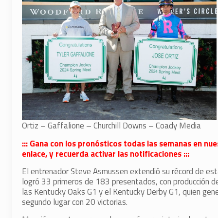
Ortiz – Gaffalione – Churchill Downs – Coady Media
::: Gana con los pronósticos todas las semanas en nue
enlace, y recuerda activar las notificaciones :::
El entrenador Steve Asmussen extendió su récord de esta
logró 33 primeros de 183 presentados, con producción 
las Kentucky Oaks G1 y el Kentucky Derby G1, quien ge
segundo lugar con 20 victorias.