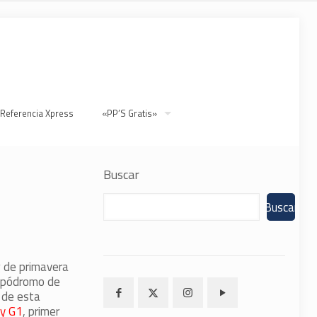
 Referencia Xpress
«PP’S Gratis»
Buscar
Buscar
g de primavera
hipódromo de
 de esta
y G1
, primer