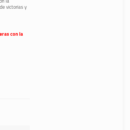
on la
e victorias y
eras con la