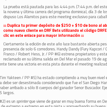
La prueba está pautada para las 4:44 p.m. (7:44 p.m. del este)
la novena y última carrera del programa dominical, día 3 de lo
dispuso Los Alamitos para este meeting exclusivo para cabal
::: Duplica tu primer depósito de $250 + $10 de bono al ab
como nuevo cliente en DRF Bets utilizando el código DR
clic en este enlace para mayor información :::
Ciertamente la edición de este año luce bastante abierta pes
presencia de solo 6 corredores. Handy Dandy (Fury Kapcori / 
Franco / Robert Hess, Jr. / PP #6) estrena propietarios y esta
reclamado en su última salida en Del Mar el pasado 19 de ag
te tiene una victoria en esta pista durante el meeting realizado
Tim Yakteen / PP #5) ha estado compitiendo a muy buen nivel 
isma debe ser desestimada considerando que fue el San Diego Ha
 haber arribado a sólo 8 cuerpos del ganador Senor Buscador. E
5 largos.
 #2) es un
sprinter
que viene de ganar en muy buena forma en De
r de extremo a extremo en esta pista y aprovechando su buena 