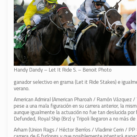
Handy Dandy – Let It Ride S. – Benoit Photo
ganador selectivo en grama (Let it Ride Stakes) e igualmen
verano.
American Admiral (American Pharoah / Ramón Vázquez / 
pese a una mala figuración en su carrera anterior, la m
aunque igualmente la actuación no fue tan deslucida por
Defunded, Royal Ship (Brz) y Tripoli llegaron a no más de 
Arham (Union Rags / Héctor Berríos / Vladimir Cerin / PP
carrera de 6 furlongs y que posiblemente intentará gana