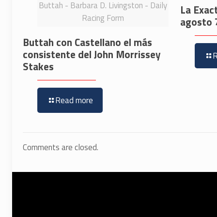
Buttah - Barbara D. Livingston - Daily
La Exac
Racing Form
agosto 
Buttah con Castellano el más
consistente del John Morrissey
Stakes
Read more
Comments are closed.