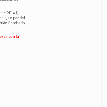
la / PP #1),
a; y un par del
drián Escobedo
eras con la