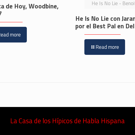
He Is No Lie - Beno
ta de Hoy, Woodbine,
7
He Is No Lie con Jara
por el Best Pal en De
Read more
Read more
La Casa de los Hípicos de Habla Hispana