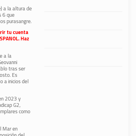
 a la altura de
s 6 que
los purasangre.
rir tu cuenta
FESPANOL. Haz
e a la
Geovanni
blo tras ser
osto. Es
 a inicios del
en 2023 y
ndicap G2,
jemplares como
l Mar en
posición del