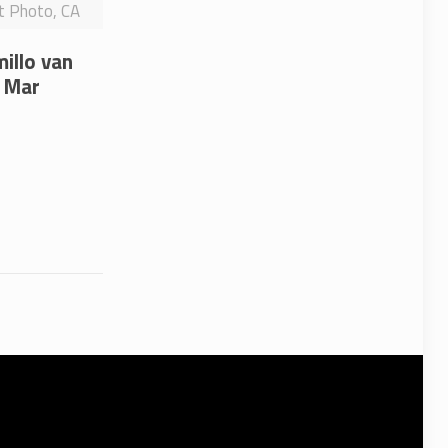
it Photo, CA
millo van
l Mar