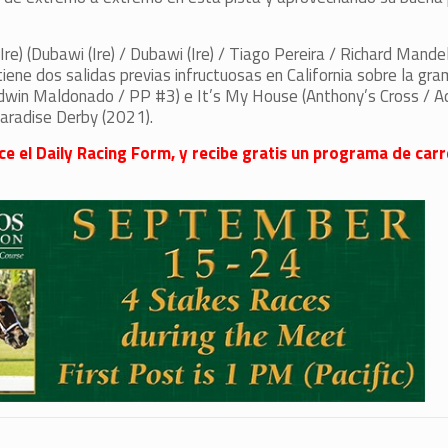
re) (Dubawi (Ire) / Dubawi (Ire) / Tiago Pereira / Richard Mande
ne dos salidas previas infructuosas en California sobre la gram
dwin Maldonado / PP #3) e It’s My House (Anthony’s Cross / A
aradise Derby (2021).
ece el Daily Racing Form, y recibe gratis un programa de carr