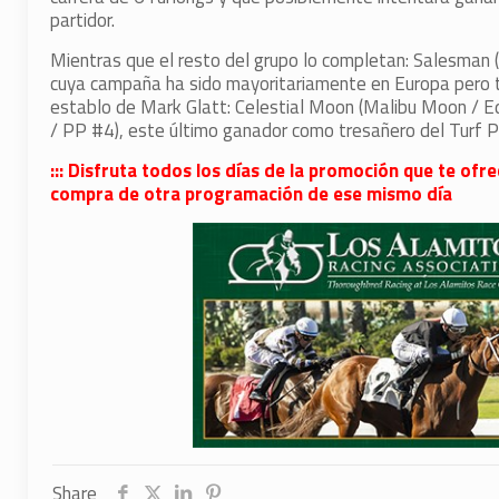
partidor.
Mientras que el resto del grupo lo completan: Salesman (I
cuya campaña ha sido mayoritariamente en Europa pero tie
establo de Mark Glatt: Celestial Moon (Malibu Moon / E
/ PP #4), este último ganador como tresañero del Turf P
::: Disfruta todos los días de la promoción que te ofr
compra de otra programación de ese mismo día
Share