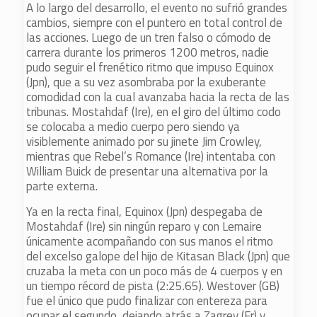
A lo largo del desarrollo, el evento no sufrió grandes
cambios, siempre con el puntero en total control de
las acciones. Luego de un tren falso o cómodo de
carrera durante los primeros 1200 metros, nadie
pudo seguir el frenético ritmo que impuso Equinox
(Jpn), que a su vez asombraba por la exuberante
comodidad con la cual avanzaba hacia la recta de las
tribunas. Mostahdaf (Ire), en el giro del último codo
se colocaba a medio cuerpo pero siendo ya
visiblemente animado por su jinete Jim Crowley,
mientras que Rebel’s Romance (Ire) intentaba con
William Buick de presentar una alternativa por la
parte externa.
Ya en la recta final, Equinox (Jpn) despegaba de
Mostahdaf (Ire) sin ningún reparo y con Lemaire
únicamente acompañando con sus manos el ritmo
del excelso galope del hijo de Kitasan Black (Jpn) que
cruzaba la meta con un poco más de 4 cuerpos y en
un tiempo récord de pista (2:25.65). Westover (GB)
fue el único que pudo finalizar con entereza para
ocupar el segundo, dejando atrás a Zagrey (Fr) y