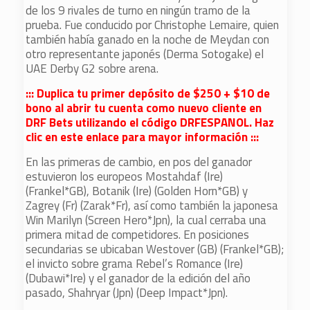
de los 9 rivales de turno en ningún tramo de la
prueba. Fue conducido por Christophe Lemaire, quien
también había ganado en la noche de Meydan con
otro representante japonés (Derma Sotogake) el
UAE Derby G2 sobre arena.
::: Duplica tu primer depósito de $250 + $10 de
bono al abrir tu cuenta como nuevo cliente en
DRF Bets utilizando el código DRFESPANOL. Haz
clic en este enlace para mayor información :::
En las primeras de cambio, en pos del ganador
estuvieron los europeos Mostahdaf (Ire)
(Frankel*GB), Botanik (Ire) (Golden Horn*GB) y
Zagrey (Fr) (Zarak*Fr), así como también la japonesa
Win Marilyn (Screen Hero*Jpn), la cual cerraba una
primera mitad de competidores. En posiciones
secundarias se ubicaban Westover (GB) (Frankel*GB);
el invicto sobre grama Rebel’s Romance (Ire)
(Dubawi*Ire) y el ganador de la edición del año
pasado, Shahryar (Jpn) (Deep Impact*Jpn).