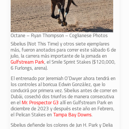
Octane – Ryan Thompson – Coglianese Photos
Sibelius (Not This Time) y otros siete ejemplares
más, fueron anotados para correr este sábado 6 de
julio, la carrera más importante de la jornada en
Gulfstream Park
, el Smile Sprint Stakes ($120,000,
6 Furlongs, arena).
El entrenado por Jeremiah O’Dwyer ahora tendrá en
los controles al boricua Edwin González, que lo
conducirá por primera vez. Sibelius antes de correr en
Dubái, cosechó dos triunfos de manera consecutiva
en el
Mr. Prospector G3
allí en Gulfstream Park en
diciembre de 2023 y después este año en Febrero,
el Pelican Stakes en
Tampa Bay Downs
.
Sibelius defiende los colores de Jun H. Park y Delia