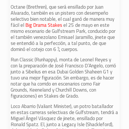
Octane (Brethren), que será ensillado por Juan
Alvarado, también es un pistero con desempeño
selectivo bien notable, el cual ganó de manera muy
fácil el
Big Drama Stakes
el 25 de mayo en este
mismo escenario de Gulfstream Park, conducido por
el también venezolano Emisael Jaramillo, jinete que
se entendió a la perfección, a tal punto, de que
dominó el cotejo con 6 ¼ cuerpos.
Run Classic (Runhappy), monta de Leonel Reyes y
con la preparación de José Francisco D’Angelo, corrió
junto a Sibelius en esa Dubai Golden Shaheen G1 y
tuvo una mejor figuración. Sin embargo, es de hacer
notar que ha corrido en escenarios como Fair
Grounds, Keeneland y Churchill Downs, con
figuraciones} en Stakes de Grado.
Loco Abarrio (Valiant Minister), un potro batallador
en estas carreras selectivas de Gulfstream, tendrá a
Miguel Ángel Vásquez de jinete, ensillado por
Ronald Spatz. El, junto a Legacy Isle (Shackleford),