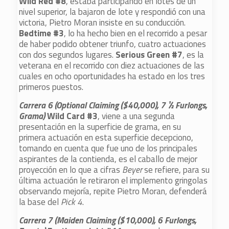
Wild Red #8
, estaba participando en lotes de un
nivel superior, la bajaron de lote y respondió con una
victoria, Pietro Moran insiste en su conducción.
Bedtime #3
, lo ha hecho bien en el recorrido a pesar
de haber podido obtener triunfo, cuatro actuaciones
con dos segundos lugares.
Serious Green #7
, es la
veterana en el recorrido con diez actuaciones de las
cuales en ocho oportunidades ha estado en los tres
primeros puestos.
Carrera 6 (Optional Claiming ($40,000), 7 ½ Furlongs,
Grama)
Wild Card #3
, viene a una segunda
presentación en la superficie de grama, en su
primera actuación en esta superficie decepciono,
tomando en cuenta que fue uno de los principales
aspirantes de la contienda, es el caballo de mejor
proyección en lo que a cifras
Beyer
se refiere, para su
última actuación le retiraron el implemento gringolas
observando mejoría, repite Pietro Moran, defenderá
la base del
Pick 4
.
Carrera 7 (Maiden Claiming ($10,000), 6 Furlongs,