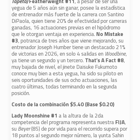
Tapeta)
Featherweight #11
, a pesar de ser una
yegua de 5 años aún sin ganar, posee la estadística
de entrenador más fuerte de la carrera con Santino
DiPaola, quien tiene 20% de efectividad por carreras
ganadas, 16 actuaciones previas en el hipódromo
que le otorgan ventaja en experiencia.
No Mistake
#3
, potranca de tres años que viene mejorando, su
entrenador Joseph Humber tiene un destacado 21%
de victorias en 2026, en solo 4 salidas en
Woodbine
,
ya tiene un segundo y un tercero.
That’s A Fact #8
,
muy bajada de nivel, el jinete Daisuke Fukumoto
conoce muy bien a esta yegua, ha sido su piloto en
seis oportunidades de sus ocho actuaciones, las
cuatro últimas, todas terminando en la segunda
posición.
Costo de la combinación $5.40 (Base $0.20)
Lady Moonshine #1
a la altura de la 2da
competencia del programa representa nuestra
FIJA
,
su
Beyer
(85) de por vida para el recorrido supera por
18 puntos al segundo mejor número, la yunta Sahin