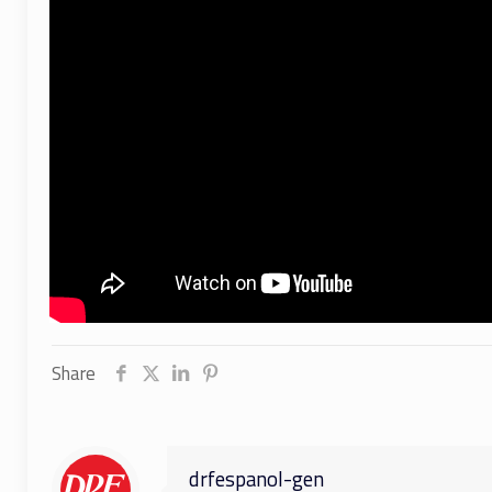
Share
drfespanol-gen