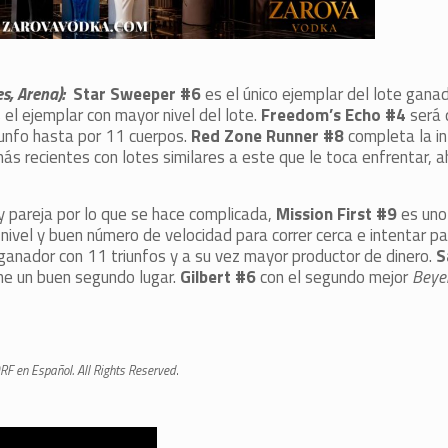
es, Arena):
Star Sweeper #6
es el único ejemplar del lote gana
 el ejemplar con mayor nivel del lote.
Freedom’s Echo #4
será 
riunfo hasta por 11 cuerpos.
Red Zone Runner #8
completa la i
s recientes con lotes similares a este que le toca enfrentar, a
y pareja por lo que se hace complicada,
Mission First #9
es uno
nivel y buen número de velocidad para correr cerca e intentar p
ganador con 11 triunfos y a su vez mayor productor de dinero.
S
ne un buen segundo lugar.
Gilbert #6
con el segundo mejor
Beye
RF en Español. All Rights Reserved
.