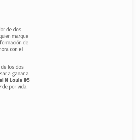
dor de dos
quien marque
nformación de
hora con el
 de los dos
asar a ganar a
al N Louie #5
r
de por vida