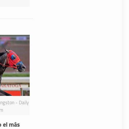
ingston - Daily
rm
o el más