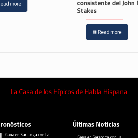
consistente del John
Read more
Stakes
Read more
La Casa de los Hípicos de Habla Hispana
Pronósticos
Últimas Noticias
Gana en Saratoga con La
Gana en Saratoga con La