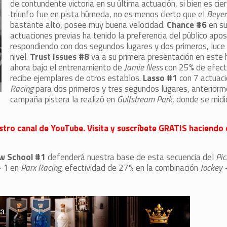
de contundente victoria en su última actuación, si bien es cie
triunfo fue en pista húmeda, no es menos cierto que el
Beye
bastante alto, posee muy buena velocidad.
Chance #6
en su
actuaciones previas ha tenido la preferencia del público apo
respondiendo con dos segundos lugares y dos primeros, luce
nivel.
Trust Issues #8
va a su primera presentación en este
ahora bajo el entrenamiento de
Jamie Ness
con 25% de efect
recibe ejemplares de otros establos.
Lasso #1
con 7 actuac
Racing
para dos primeros y tres segundos lugares, anteriorm
campaña pistera la realizó en
Gulfstream Park
, donde se midi
stro canal de YouTube. Visita y suscríbete GRATIS haciendo c
w School #1
defenderá nuestra base de esta secuencia del
Pic
– 1 en
Parx Racing,
efectividad de 27% en la combinación
Jockey 