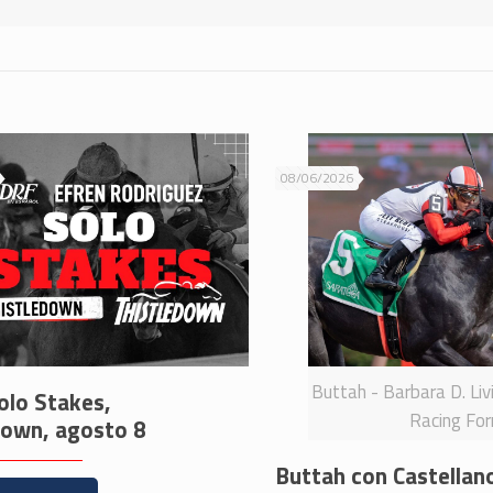
08/06/2026
Buttah - Barbara D. Liv
olo Stakes,
Racing Fo
down, agosto 8
Buttah con Castellan