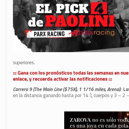
superiores.
::: Gana con los pronósticos todas las semanas en nue
enlace, y recuerda activar las notificaciones :::
Carrera 9 (The Main Line ($75K), 1 1/16 miles, Arena):
La
en la distancia ganando hasta por 14 ¼ cuerpos y 3 – 2 