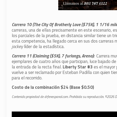
Carrera 10 (The City Of Brotherly Love ($75K), 1 1/16 mil
carreras, una de ellas precisamente en este escenario, es
los parciales de la prueba, en distancia similar tiene un t
esta competencia, ha llegado cerca en sus dos carreras má
jockey
líder de la estadística.
Carrera 11 (Claiming ($5K), 7 furlongs, Arena):
Carrera mu
ejemplares de cuatro años que participan, luce bajado de 
la entrada de la recta final.
Liberty Star #3
es el mayor 
vuelve a ser reclamado por Esteban Padilla con quien tie
para el recorrido.
Costo de la combinación $24 (Base $0.50)
Contenido propiedad de drfenespanol.com. Prohibida su reproducción. ©2026 D