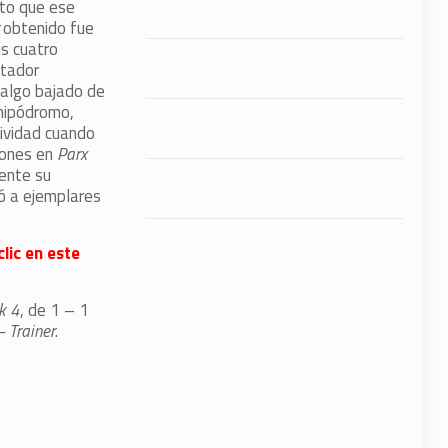
rto que ese
r
obtenido fue
s cuatro
stador
 algo bajado de
 hipódromo,
ividad cuando
iones en
Parx
ente su
ó a ejemplares
lic en este
k 4
, de 1 – 1
– Trainer
.