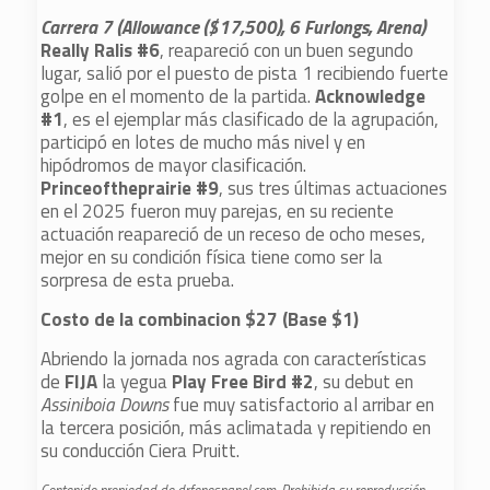
Carrera 7 (Allowance ($17,500), 6 Furlongs, Arena)
Really Ralis #6
, reapareció con un buen segundo
lugar, salió por el puesto de pista 1 recibiendo fuerte
golpe en el momento de la partida.
Acknowledge
#1
, es el ejemplar más clasificado de la agrupación,
participó en lotes de mucho más nivel y en
hipódromos de mayor clasificación.
Princeoftheprairie #9
, sus tres últimas actuaciones
en el 2025 fueron muy parejas, en su reciente
actuación reapareció de un receso de ocho meses,
mejor en su condición física tiene como ser la
sorpresa de esta prueba.
Costo de la combinacion $27 (Base $1)
Abriendo la jornada nos agrada con características
de
FIJA
la yegua
Play Free Bird #2
, su debut en
Assiniboia Downs
fue muy satisfactorio
al arribar en
la tercera posición, más aclimatada y repitiendo en
su conducción Ciera Pruitt.