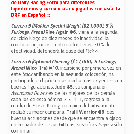
de Daily Racing Form para diferentes
hipódromos y secuencias de jugadas cortesía de
DRF en Español :::
Carrera 5 (Maiden Special Weight ($21,000), 5 ½
Furlongs, Arena)
Rise Again #6
, viene a la segunda
del ciclo luego de diez meses de inactividad, la
combinación jinete – entrenador tienen 30 % de
efectividad, defenderá la base del
Pick 4
.
Carrera 6 (Optional Claiming ($17,000), 6 Furlongs,
Arena)
Wico (Ire) #10
, incursionó por primera vez en
este
track
arribando en la segunda colocación, ha
participado en hipódromos mucho más exigentes con
buenas figuraciones.
Judo #5
, su campaña en
Assinoboia Downs
es de las mejores de los demás
caballos de esta nómina 7-4-1-1, regresa a la
cuadra de Steve Kipling con quien definitivamente
realizó su mejor campaña.
Trulli Warrior #8
, dos
buenas actuaciones desde que se encuentra alojado
en la cuadra de Devon Gittens, sus cifras
Beyer
así lo
confirman.