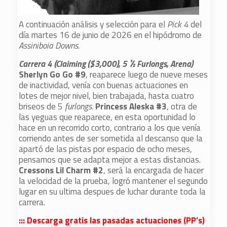
A continuación análisis y selección para el
Pick 4
del
día martes 16 de junio de 2026 en el hipódromo de
Assiniboia Downs.
Carrera 4 (Claiming ($3,000), 5 ½ Furlongs, Arena)
Sherlyn Go Go #9
, reaparece luego de nueve meses
de inactividad, venía con buenas actuaciones en
lotes de mejor nivel, bien trabajada, hasta cuatro
briseos de 5
furlongs.
Princess Aleska #3
, otra de
las yeguas que reaparece, en esta oportunidad lo
hace en un recorrido corto, contrario a los que venía
corriendo antes de ser sometida al descanso que la
apartó de las pistas por espacio de ocho meses,
pensamos que se adapta mejor a estas distancias.
Cressons Lil Charm #2
, será la encargada de hacer
la velocidad de la prueba, logró mantener el segundo
lugar en su ultima despues de luchar durante toda la
carrera.
::: Descarga gratis las pasadas actuaciones (PP’s)