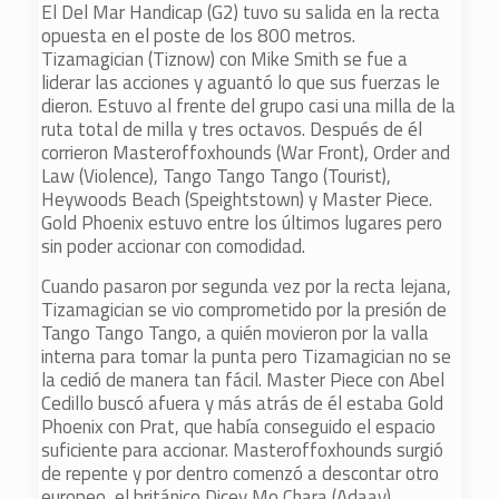
El Del Mar Handicap (G2) tuvo su salida en la recta
opuesta en el poste de los 800 metros.
Tizamagician (Tiznow) con Mike Smith se fue a
liderar las acciones y aguantó lo que sus fuerzas le
dieron. Estuvo al frente del grupo casi una milla de la
ruta total de milla y tres octavos. Después de él
corrieron Masteroffoxhounds (War Front), Order and
Law (Violence), Tango Tango Tango (Tourist),
Heywoods Beach (Speightstown) y Master Piece.
Gold Phoenix estuvo entre los últimos lugares pero
sin poder accionar con comodidad.
Cuando pasaron por segunda vez por la recta lejana,
Tizamagician se vio comprometido por la presión de
Tango Tango Tango, a quién movieron por la valla
interna para tomar la punta pero Tizamagician no se
la cedió de manera tan fácil. Master Piece con Abel
Cedillo buscó afuera y más atrás de él estaba Gold
Phoenix con Prat, que había conseguido el espacio
suficiente para accionar. Masteroffoxhounds surgió
de repente y por dentro comenzó a descontar otro
europeo, el británico Dicey Mo Chara (Adaay).