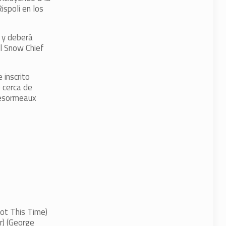
ispoli en los
o y deberá
el Snow Chief
 inscrito
 cerca de
Desormeaux
ot This Time)
r) (George