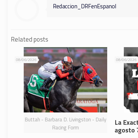
Redaccion_DRFenEspanol
Related posts
08/06/2026
08/06/2026
Buttah - Barbara D. Livingston - Daily
La Exac
Racing Form
agosto 