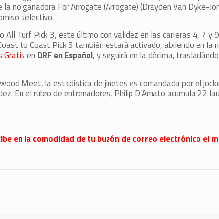
e la no ganadora For Arrogate (Arrogate) (Drayden Van Dyke-Jo
omiso selectivo.
ll Turf Pick 3, este último con validez en las carreras 4, 7 y 9
Coast to Coast Pick 5 también estará activado, abriendo en la 
 Gratis
en
DRF en Español
, y seguirá en la décima, trasladándo
llywood Meet, la estadística de jinetes es comandada por el jocke
dez. En el rubro de entrenadores, Philip D’Amato acumula 22 lau
 recibe en la comodidad de tu buzón de correo electrónico el