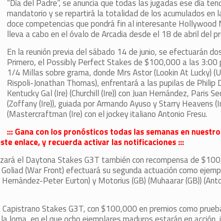
“Día del Padre”, se anuncia que todas las jugadas ese día te
mandatorio y se repartirá la totalidad de los acumulados en l
doce competencias que pondrá fin al interesante Hollywood 
lleva a cabo en el óvalo de Arcadia desde el 18 de abril del p
En la reunión previa del sábado 14 de junio, se efectuarán dos
Primero, el Possibly Perfect Stakes de $100,000 a las 3:00 p
1/4 Millas sobre grama, donde Mrs Astor (Lookin At Lucky) 
Rispoli-Jonathan Thomas), enfrentará a las pupilas de Philip
Kentucky Gal (Ire) (Churchill (Ire)) con Juan Hernández, Paris Sec
(Zoffany (Ire)), guiada por Armando Ayuso y Starry Heavens (I
(Mastercraftman (Ire) con el jockey italiano Antonio Fresu.
::: Gana con los pronósticos todas las semanas en nuestro
te enlace, y recuerda activar las notificaciones :::
ealizará el Daytona Stakes G3T también con recompensa de $10
or Goliad (War Front) efectuará su segunda actuación como ejemp
 Hernández-Peter Eurton) y Motorius (GB) (Muhaarar (GB)) (Anto
an Capistrano Stakes G3T, con $100,000 en premios como prueba
la loma, en el que ocho ejemplares maduros estarán en acción, i