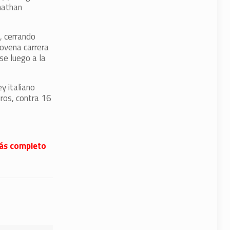
nathan
, cerrando
novena carrera
se luego a la
y italiano
ros, contra 16
 más completo