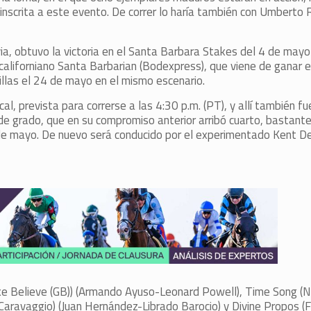
nscrita a este evento. De correr lo haría también con Umberto R
ia, obtuvo la victoria en el Santa Barbara Stakes del 4 de may
 californiano Santa Barbarian (Bodexpress), que viene de ganar 
llas el 24 de mayo en el mismo escenario.
l, prevista para correrse a las 4:30 p.m. (PT), y allí también fue
de grado, que en su compromiso anterior arribó cuarto, bastante
3 de mayo. De nuevo será conducido por el experimentado Kent 
ake Believe (GB)) (Armando Ayuso-Leonard Powell), Time Song (N
Caravaggio) (Juan Hernández-Librado Barocio) y Divine Propos (F