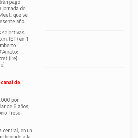
ndrán pago
a jornada de
Meet, que se
resente año.
 selectivas:.
.m. (ET) en 1
(Umberto
 D’Amato:
ret (Ire)
re)
 canal de
0,000 por
lar de 8 años,
nio Fresu-
 central, en un
ncluyendo a la