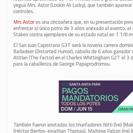
yegua Mrs. Astor (Lookin At Lucky), que también aparece i
controles.
Mrs Astor
es una cincoañera que, en su presentación prev
enfrentar al único potro de 3 años anexado al evento, el
Stakes contra ejemplares de su estado natal en 1 1/8 mi
El San Juan Capistrano G3T será la novena carrera dominica
Balladeer (Distorted Humor), caballo de 6 años ganador 
Atitlan (The Factor) en el Charles Whittingham G2T el 
para la caballeriza de George Papaprodromou.
También fueron anotadas los triunfadores Nitti (Ire) (M
(Héctor Berríos-Jonathan Thomas), Maltese Falcon (Ire) (