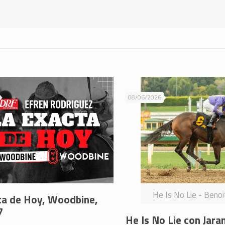
08/06/2026
He Is No Lie - Beno
ta de Hoy, Woodbine,
7
He Is No Lie con Jara