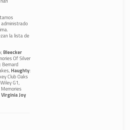
 han
estamos
 administrado
ima.
zan la lista de
o;
Bleecker
ories Of Silver
: Bernard
takes,
Haughty
:
key Club Oaks
 Wiley G1,
r Memories
,
Virginia Joy