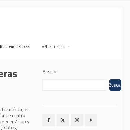
 Referencia Xpress
«PP’S Gratis»
eras
Buscar
Buscar
rteamérica, es
or de cuatro
reeders’ Cup y
y Voting