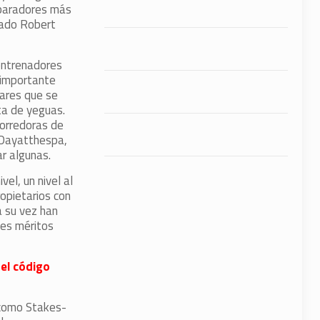
eparadores más
dado Robert
entrenadores
a importante
lares que se
ta de yeguas.
corredoras de
, Dayatthespa,
ar algunas.
el, un nivel al
ropietarios con
a su vez han
tes méritos
 el código
 como Stakes-