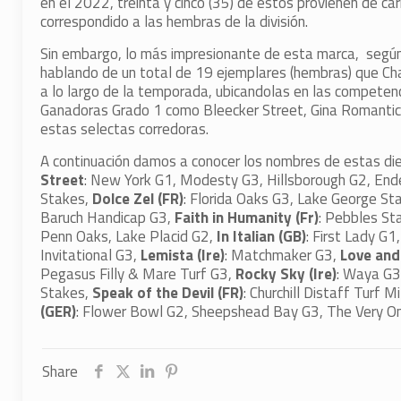
en el 2022, treinta y cinco (35) de estos provienen de ca
correspondido a las hembras de la división.
Sin embargo, lo más impresionante de esta marca, según
hablando de un total de 19 ejemplares (hembras) que Ch
a lo largo de la temporada, ubicandolas en las competenci
Ganadoras Grado 1 como Bleecker Street, Gina Romantica, I
estas selectas corredoras.
A continuación damos a conocer los nombres de estas diec
Street
: New York G1, Modesty G3, Hillsborough G2, En
Stakes,
Dolce Zel (FR)
: Florida Oaks G3, Lake George St
Baruch Handicap G3,
Faith in Humanity (Fr)
: Pebbles St
Penn Oaks, Lake Placid G2,
In Italian (GB)
: First Lady G
Invitational G3,
Lemista (Ire)
: Matchmaker G3,
Love and
Pegasus Filly & Mare Turf G3,
Rocky Sky (Ire)
: Waya G3
Stakes,
Speak of the Devil (FR)
: Churchill Distaff Turf M
(GER)
: Flower Bowl G2, Sheepshead Bay G3, The Very O
Share