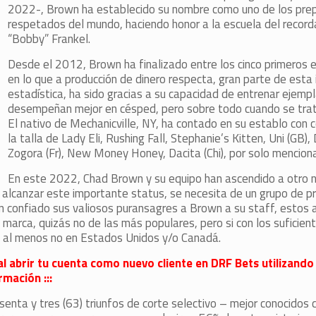
2022-, Brown ha establecido su nombre como uno de los pr
respetados del mundo, haciendo honor a la escuela del recor
“Bobby” Frankel.
Desde el 2012, Brown ha finalizado entre los cinco primeros 
en lo que a producción de dinero respecta, gran parte de est
estadística, ha sido gracias a su capacidad de entrenar ejemp
desempeñan mejor en césped, pero sobre todo cuando se tra
El nativo de Mechanicville, NY, ha contado en su establo con 
la talla de Lady Eli, Rushing Fall, Stephanie’s Kitten, Uni (GB)
Zogora (Fr), New Money Honey, Dacita (Chi), por solo mencion
En este 2022, Chad Brown y su equipo han ascendido a otro niv
ra alcanzar este importante status, se necesita de un grupo de p
an confiado sus valiosos puransagres a Brown a su staff, estos 
arca, quizás no de las más populares, pero si con los suficien
o, al menos no en Estados Unidos y/o Canadá.
al abrir tu cuenta como nuevo cliente en DRF Bets utilizando
mación :::
nta y tres (63) triunfos de corte selectivo – mejor conocidos