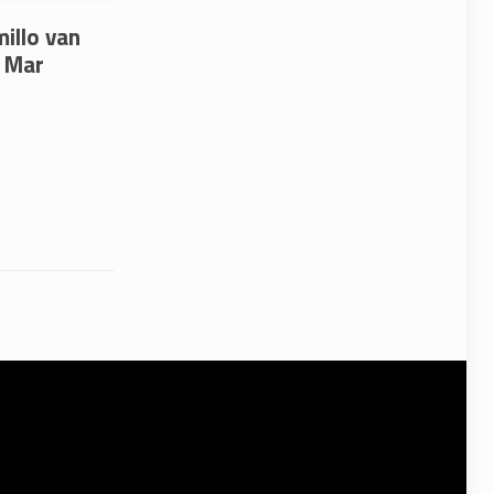
millo van
l Mar