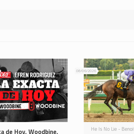
08/06/2026
He Is No Lie - Beno
ta de Hoy, Woodbine,