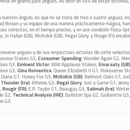
rreras en grama para yeguas, es decir un 56% de estas victorias,
 nuestro ángulo, es que no se trata de tres o cuatro yeguas, 
ad Brown y su equipo de una manera prácticamente mágica, han
as correctas, en el tiempo preciso, y en una condición física ópt
n Italian (GB), McKulick (GB), Regal Glory, y Rougir (Fr) encabe
inueve yeguas y de sus respectvias victorias de corte selectiv
deavour Stakes G3,
Consumer Spending
: Wonder Again G2, Mem
akes G3,
Eminent Victor
: Wild Applause Stakes,
Emaraaty (GB)
akes G3,
Gina Romantica
: Queen Elizabeth II G1, Riskaverse S
1, Diana G1, Honey Fox G3,
McKulick (GB)
: Belmont Oaks G1, Joc
 Thunder (Ire)
: Athenia G3,
Regal Glory
: Just a Game G1, Jenny
,
Rougir (FR)
: E.P. Taylor G1, Beaugay G3,
Salimah (Ire)
: Winte
ile G2,
Technical Analysis (IRE)
: Ballston Spa G2, Gallorette G3
ne G3.